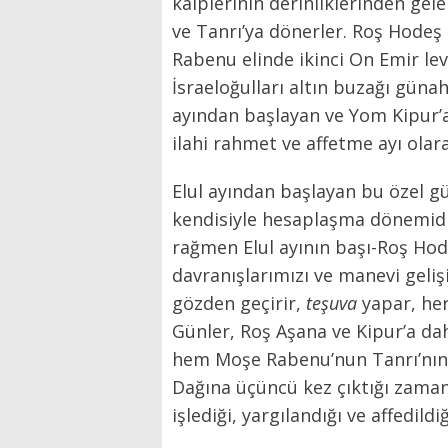
kalplerinin derinliklerinden gel
ve Tanrı’ya dönerler. Roş Hodeş
Rabenu elinde ikinci On Emir lev
İsraeloğulları altın buzağı günahı
ayından başlayan ve Yom Kipur’
ilahi rahmet ve affetme ayı olara
Elul ayından başlayan bu özel gü
kendisiyle hesaplaşma dönemid
rağmen Elul ayının başı-Roş Hode
davranışlarımızı ve manevi gelişi
gözden geçirir,
teşuva
yapar, he
Günler, Roş Aşana ve Kipur’a dah
hem Moşe Rabenu’nun Tanrı’nın İs
Dağına üçüncü kez çıktığı zaman
işlediği, yargılandığı ve affedild