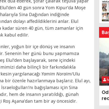
erek dua ederek, şofar çalarak teşuva yapar
 Elul’den 40 gün sonra Yom Kipur’da Moşe
halarıyla Sina Dağından indiğinde
ndan dolayı affedildiklerini anlar. Elul
a kadar süren 40 gün, tüm zamanlar için
Ba
k kabul edilir.
nler, yoğun bir içe dönüş ve insanın
ir. Senenin her günü bunu yapmamıza
ş Elul’den başlayarak, sene içindeki
mimizi daha bilinçli bir farkındalıkla
rkesin yargılanacağı
Yamim Noraim
/Ulu
İ
a bir özenle hazırlanmaya başlarız. Elul ayı,
raeloğulları’nı bağışlaması için Sina
Od
dır, hem de insanın yaratıldığı, günah
re
iği Roş Aşana’dan tam bir ay öncesidir.