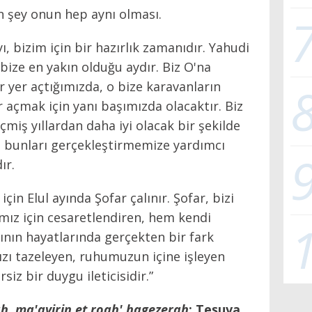
n şey onun hep aynı olması.
, bizim için bir hazırlık zamanıdır. Yahudi
bize en yakın olduğu aydır. Biz O'na
r yer açtığımızda, o bize karavanların
 açmak için yanı başımızda olacaktır. Biz
çmiş yıllardan daha iyi olacak bir şekilde
, bunları gerçekleştirmemize yardımcı
ır.
in Elul ayında Şofar çalınır. Şofar, bizi
z için cesaretlendiren, hem kendi
nın hayatlarında gerçekten bir fark
ızı tazeleyen, ruhumuzun içine işleyen
iz bir duygu ileticisidir.”
ah, ma'avirin et roah' hagezerah
: Teşuva,