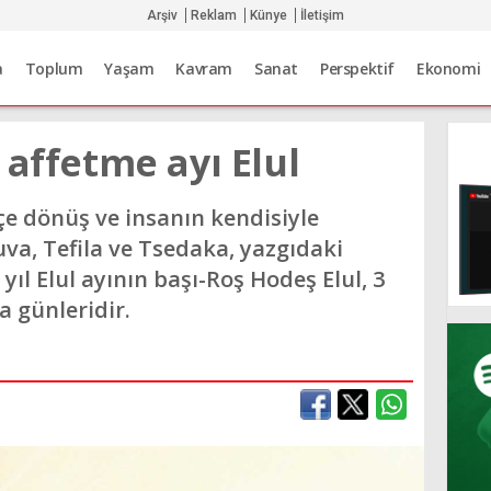
Arşiv
Reklam
Künye
İletişim
a
Toplum
Yaşam
Kavram
Sanat
Perspektif
Ekonomi
 affetme ayı Elul
içe dönüş ve insanın kendisiyle
a, Tefila ve Tsedaka, yazgıdaki
u yıl Elul ayının başı-Roş Hodeş Elul, 3
a günleridir.