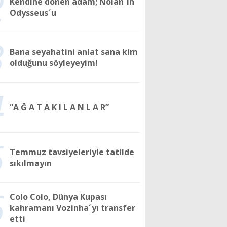
2
Kendine dönen adam; Nolan´ın
Odysseus´u
3
Bana seyahatini anlat sana kim
olduğunu söyleyeyim!
4
“A Ğ A T A K I L A N L A R”
5
Temmuz tavsiyeleriyle tatilde
sıkılmayın
6
Colo Colo, Dünya Kupası
kahramanı Vozinha´yı transfer
etti