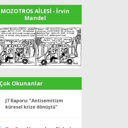
MOZOTROS AİLESİ - İrvin
Mandel
 Çok Okunanlar
1
J7 Raporu: "Antisemitizm
küresel krize dönüştü"