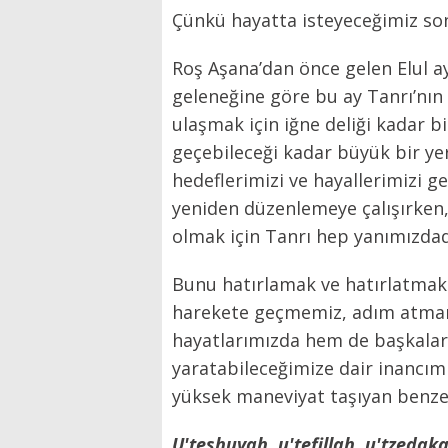
Çünkü hayatta isteyeceğimiz so
Roş Aşana’dan önce gelen Elul ayı
geleneğine göre bu ay Tanrı’nın 
ulaşmak için iğne deliği kadar bi
geçebileceği kadar büyük bir yer
hedeflerimizi ve hayallerimizi ge
yeniden düzenlemeye çalışırken
olmak için Tanrı hep yanımızdad
Bunu hatırlamak ve hatırlatmak iç
harekete geçmemiz, adım atmamı
hayatlarımızda hem de başkaları
yaratabileceğimize dair inancım
yüksek maneviyat taşıyan benzers
U'teshuvah, u'tefillah, u'tzedak