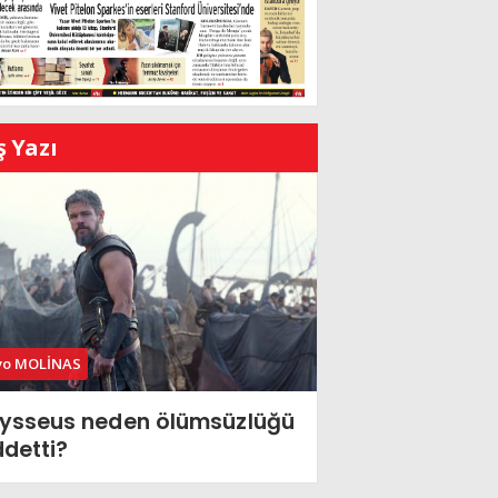
ş Yazı
vo MOLİNAS
ysseus neden ölümsüzlüğü
ddetti?