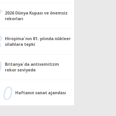
7
2026 Dünya Kupası ve önemsiz
rekorları
8
Hiroşima´nın 81. yılında nükleer
silahlara tepki
9
Britanya´da antisemitizm
rekor seviyede
10
Haftanın sanat ajandası