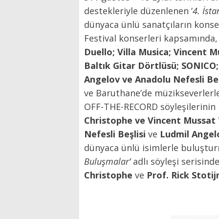
destekleriyle düzenlenen ‘
4. İsta
dünyaca ünlü sanatçıların konser
Festival konserleri kapsamında,
Duello; Villa Musica; Vincent 
Baltık Gitar Dörtlüsü; SONICO
Angelov ve Anadolu Nefesli Be
ve Baruthane’de müzikseverlerl
OFF-THE-RECORD söyleşilerinin b
Christophe ve Vincent Mussa
Nefesli Beşlisi
ve
Ludmil Angel
dünyaca ünlü isimlerle buluştur
Buluşmalar’
adlı söyleşi serisind
Christophe
ve
Prof. Rick Stotij