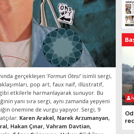
Ba
nında gerçekleşen ‘
Formun Ötesi’
isimli sergi,
aklaşımları, pop art, faux naïf, illüstratif,
ibi etkilerle harmanlayarak sunuyor. Bu
İ
liğinin yanı sıra sergi, aynı zamanda yepyeni
iğin önemine de vurgu yapıyor. Sergi, 9
Od
atçılar:
Karen Arakel, Narek Arzumanyan,
re
al, Hakan Çınar, Vahram Davtian,