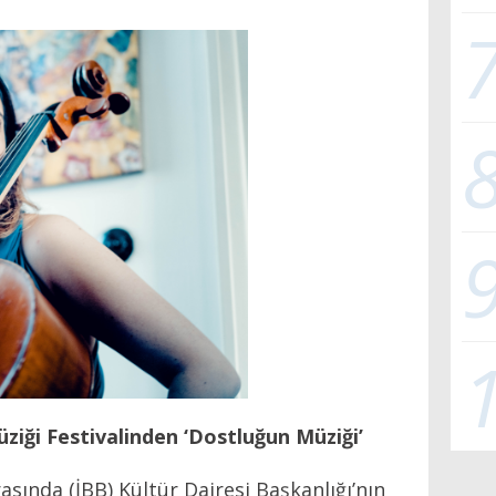
üziği Festivalinden ‘Dostluğun Müziği’
rasında (İBB) Kültür Dairesi Başkanlığı’nın