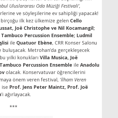
nbul Uluslararası Oda Müziği Festivali’
,
lerine ve söyleşilerine ev sahipliği yapacak!
 birçoğu ilk kez ülkemize gelen
Cello
Mussat, Joë Christophe ve Nil Kocamangil;
; Tambuco Percussion Ensemble; Ludmil
şlisi
ile
Quatuor Ebène
, CRR Konser Salonu
e buluşacak. Metrohan’da gerçekleşecek
u yılki konukları
Villa Musica, Joë
t Tambuco Percussion Ensemble
ile
Anadolu
ov
olacak. Konservatuvar öğrencilerini
maya önem veren festival, ‘
İlham Veren
e ise
Prof. Jens Peter Maintz, Prof. Joë
n
’i ağırlayacak.
***