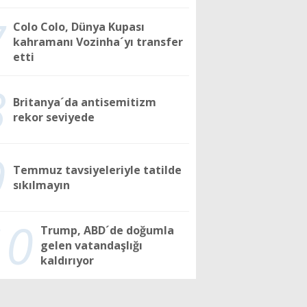
7
Colo Colo, Dünya Kupası
kahramanı Vozinha´yı transfer
etti
8
Britanya´da antisemitizm
rekor seviyede
9
Temmuz tavsiyeleriyle tatilde
sıkılmayın
10
Trump, ABD´de doğumla
gelen vatandaşlığı
kaldırıyor