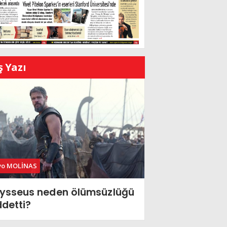
ş Yazı
vo MOLİNAS
ysseus neden ölümsüzlüğü
ddetti?