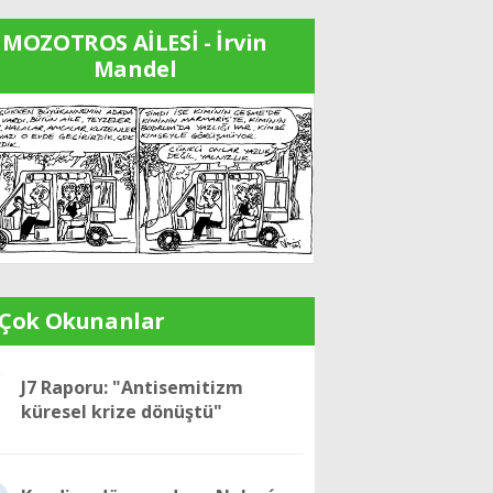
MOZOTROS AİLESİ - İrvin
Mandel
 Çok Okunanlar
1
J7 Raporu: "Antisemitizm
küresel krize dönüştü"