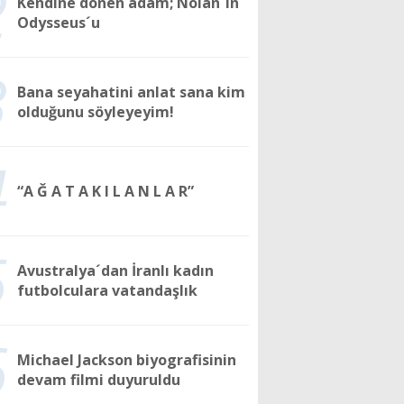
2
Kendine dönen adam; Nolan´ın
Odysseus´u
3
Bana seyahatini anlat sana kim
olduğunu söyleyeyim!
4
“A Ğ A T A K I L A N L A R”
5
Avustralya´dan İranlı kadın
futbolculara vatandaşlık
6
Michael Jackson biyografisinin
devam filmi duyuruldu