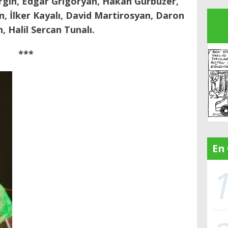
gin, Edgar Grigoryan, Hakan Gürbüzer,
 İlker Kayalı, David Martirosyan, Daron
 Halil Sercan Tunalı.
***
En