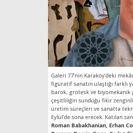
Galeri 77’nin Karaköy’deki mekâ
figüratif sanatın ulaştığı farklı y
barok, grotesk ve biyomekanik g
çeşitliliğin sunduğu fikir zengin
üretim süreçleri ve sanatta tekn
Eylül’de sona erecek. Katılan san
Roman Babakhanian, Erhan Cor