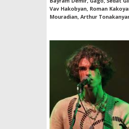
Bayram Demir, Gago, Sedat Gir
Vav Hakobyan, Roman Kakoyan,
Mouradian, Arthur Tonakanyan,