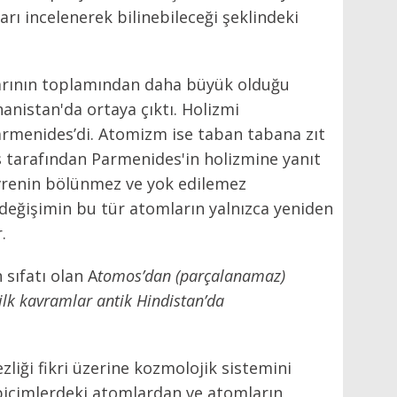
rı incelenerek bilinebileceği şeklindeki
arının toplamından daha büyük olduğu
anistan'da ortaya çıktı. Holizmi
Parmenides’di. Atomizm ise taban tabana zıt
tarafından Parmenides'in holizmine yanıt
evrenin bölünmez ve yok edilemez
eğişimin bu tür atomların yalnızca yeniden
r.
sıfatı olan A
tomos’dan (parçalanamaz)
 ilk kavramlar antik Hindistan’da
ği fikri üzerine kozmolojik sistemini
 biçimlerdeki atomlardan ve atomların