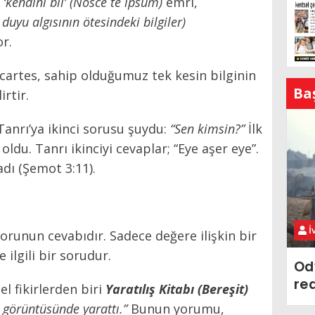
n
‘kendini bil’
(
Nosce te ipsum
)
emri,
e duyu algısının ötesindeki bilgiler)
or.
scartes, sahip olduğumuz tek kesin bilginin
Ba
rtir.
Tanrı’ya ikinci sorusu şuydu:
“Sen kimsin?”
İlk
oldu. Tanrı ikinciyi cevaplar; “Eye aşer eye”.
adı
(Şemot 3:11).
İ
runun cevabıdır. Sadece değere ilişkin bir
 ilgili bir sorudur.
Od
re
l fikirlerden biri
Yaratılış Kitabı (Bereşit)
 görüntüsünde yarattı.”
Bunun yorumu,