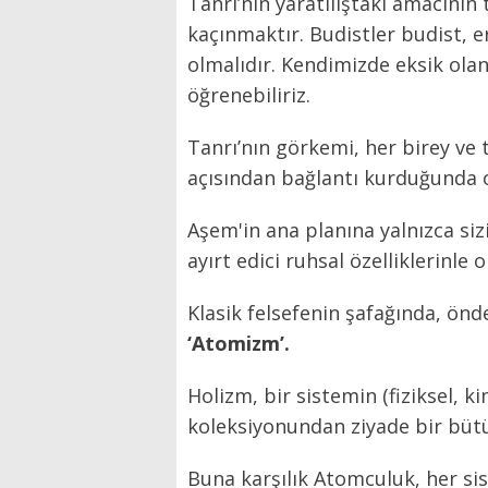
Tanrı’nın yaratılıştaki amacını
kaçınmaktır. Budistler budist, e
olmalıdır. Kendimizde eksik ola
öğrenebiliriz.
Tanrı’nın görkemi, her birey ve
açısından bağlantı kurduğunda o
Aşem'in ana planına yalnızca siz
ayırt edici ruhsal özelliklerinle
Klasik felsefenin şafağında, önd
‘Atomizm’.
Holizm, bir sistemin (fiziksel, ki
koleksiyonundan ziyade bir büt
Buna karşılık Atomculuk, her si