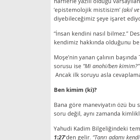
harflerle yazılı olduğu varsayıla
‘epistemolojik mistisizm’
(akıl v
diyebileceğimiz şeye işaret ediy
“İnsan kendini nasıl bilmez.” De
kendimiz hakkında olduğunu beli
Moşe’nin yanan çalının başında 
sorusu ise
“Mi anohi/ben kimim?”
Ancak ilk soruyu asla cevaplam
Ben kimim (ki)?
Bana göre maneviyatın özü bu so
soru değil, aynı zamanda kimlikle
Yahudi Kadim Bilgeliğindeki teme
1:27
'den gelir.
“Tanrı adamı kendi