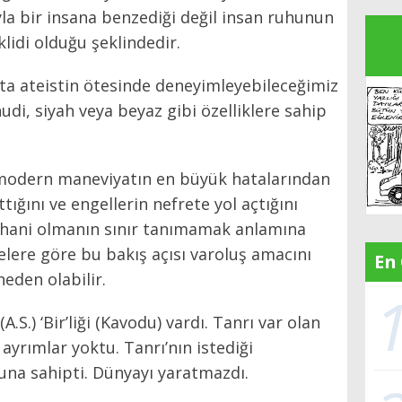
la bir insana benzediği değil insan ruhunun
klidi olduğu şeklindedir.
tta ateistin ötesinde deneyimleyebileceğimiz
hudi, siyah veya beyaz gibi özelliklere sahip
, modern maneviyatın en büyük hatalarından
tığını ve engellerin nefrete yol açtığını
ruhani olmanın sınır tanımamak anlamına
elere göre bu bakış açısı varoluş amacını
En
den olabilir.
A.S.) ‘Bir’liği (Kavodu) vardı. Tanrı var olan
 ayrımlar yoktu. Tanrı’nın istediği
 buna sahipti. Dünyayı yaratmazdı.