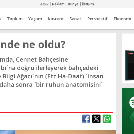
Arşiv
Reklam
Künye
İletişim
a
Toplum
Yaşam
Kavram
Sanat
Perspektif
Ekonomi
nde ne oldu?
ımda, Cennet Bahçesine
abı´na doğru ilerleyerek bahçedeki
 Bilgi Ağacı´nın (Etz Ha-Daat) ´insan
ve daha sonra ´bir ruhun anatomisini´