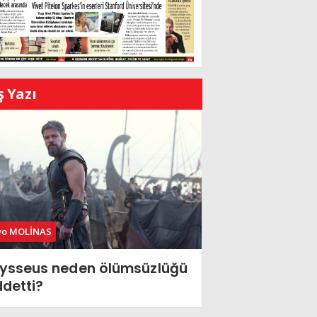
ş Yazı
vo MOLİNAS
ysseus neden ölümsüzlüğü
ddetti?