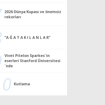
7
2026 Dünya Kupası ve önemsiz
rekorları
8
“A Ğ A T A K I L A N L A R”
9
Vivet Pitelon Sparkes´in
eserleri Stanford Üniversitesi
´nde
10
Kutlama