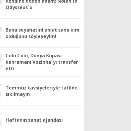
2
Kendine dönen adam; Nolan´ın
Odysseus´u
3
Bana seyahatini anlat sana kim
olduğunu söyleyeyim!
4
Colo Colo, Dünya Kupası
kahramanı Vozinha´yı transfer
etti
5
Temmuz tavsiyeleriyle tatilde
sıkılmayın
6
Haftanın sanat ajandası