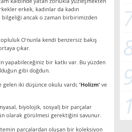
n tam kalbinde yatan zorlukla yüzleşmekten
rkekler erkek, kadınlar da kadın
n bilgeliği ancak o zaman birbirimizden
 topluluk O'nunla kendi benzersiz bakış
rtaya çıkar.
in yapabileceğiniz bir katkı var. Bu yüzden
 olduğun gibi doğdun.
e gelen iki düşünce okulu vardı;
‘Holizm’
ve
myasal, biyolojik, sosyal) bir parçalar
ün olarak görülmesi gerektiğini savunur.
stemin parçalardan oluşan bir koleksiyon