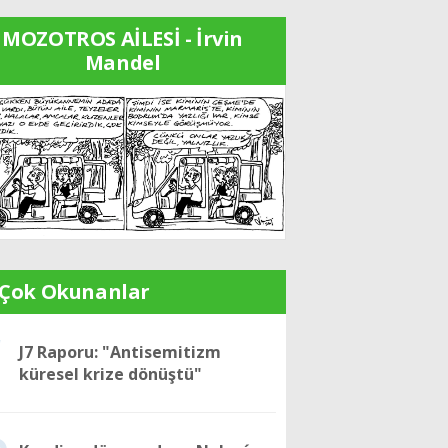
MOZOTROS AİLESİ - İrvin
Mandel
 Çok Okunanlar
1
J7 Raporu: "Antisemitizm
küresel krize dönüştü"