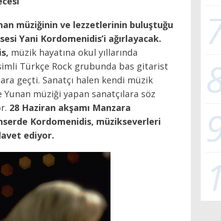
ecesi
an müziğinin ve lezzetlerinin buluştuğu
 sesi
Yani Kordomenidis’
i ağırlayacak.
s,
müzik hayatına okul yıllarında
isimli Türkçe Rock grubunda bas gitarist
tara geçti. Sanatçı halen kendi müzik
’de Yunan müziği yapan sanatçılara söz
or.
28 Haziran akşamı Manzara
nserde Kordomenidis, müzikseverleri
avet ediyor.