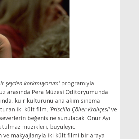
bir şeyden korkmuyorum’
programıyla
muz arasında Pera Müzesi Oditoryumunda
nda, kuir kültürünü ana akım sinema
turan iki kült film, ‘
Priscilla Çöller Kraliçesi’
ve
everlerin beğenisine sunulacak. Onur Ayı
nutulmaz müzikleri, büyüleyici
ve makyajlarıyla iki kült filmi bir araya