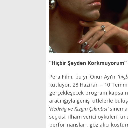
“Hiçbir Şeyden Korkmuyorum”
Pera Film, bu yıl Onur Ayı’nı ‘
hiç
kutluyor. 28 Haziran – 10 Tem
gerçekleşecek program kapsamı
aracılığıyla geniş kitlelerle buluş
‘
Hedwig ve Kızgın Çıkıntısı’
sinemas
seçkisi; ilham verici öyküleri, u
performansları, göz alıcı kostüm 