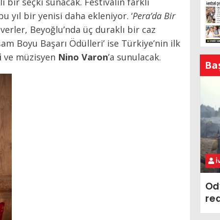
li bir seçki sunacak. Festivalin farklı
u yıl bir yenisi daha ekleniyor. ‘
Pera’da Bir
verler, Beyoğlu’nda üç duraklı bir caz
şam Boyu Başarı Ödülleri’ ise Türkiye’nin ilk
i
ve müzisyen
Nino Varon
’a
sunulacak.
Ba
İ
Od
re