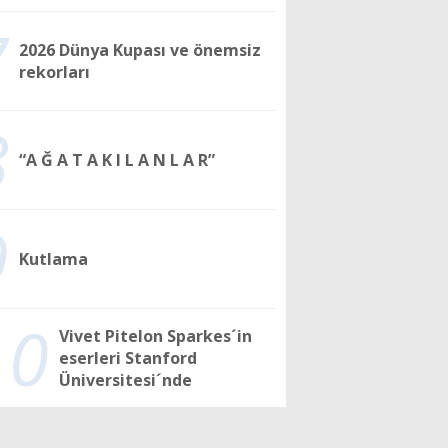
7
2026 Dünya Kupası ve önemsiz
rekorları
8
“A Ğ A T A K I L A N L A R”
9
Kutlama
10
Vivet Pitelon Sparkes´in
eserleri Stanford
Üniversitesi´nde