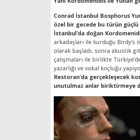
Yani Kordomenidis ile Yunan g
Conrad İstanbul Bosphorus Yun
özel bir gecede bu türün güçlü
İstanbul’da doğan Kordomenidi
arkadaşları ile kurduğu Birdy’s 
olarak başladı, sonra akustik gi
çalışmaları ile birlikte Türkiye
yazarlığı ve vokal koçluğu yapıy
Restoran’da gerçekleşecek ko
unutulmaz anlar biriktirmeye d