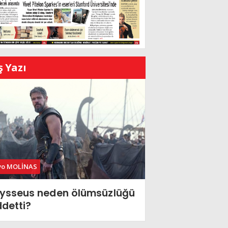
ş Yazı
vo MOLİNAS
ysseus neden ölümsüzlüğü
ddetti?