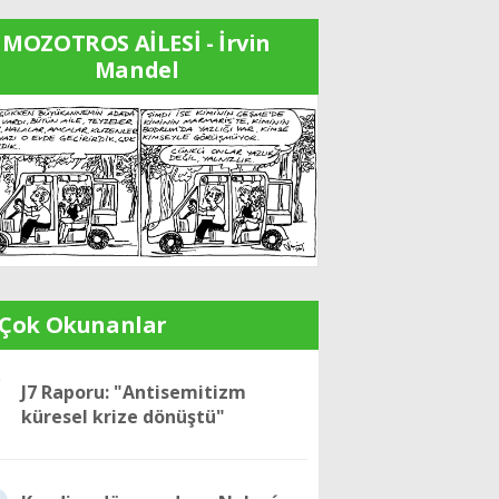
MOZOTROS AİLESİ - İrvin
Mandel
 Çok Okunanlar
1
J7 Raporu: "Antisemitizm
küresel krize dönüştü"