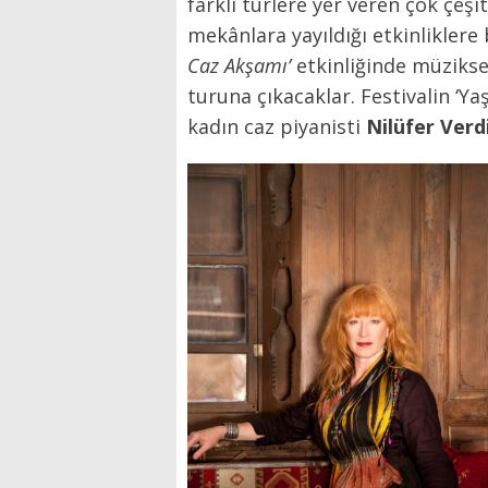
farklı türlere yer veren çok çeşit
mekânlara yayıldığı etkinliklere b
Caz Akşamı’
etkinliğinde müzikse
turuna çıkacaklar. Festivalin ‘Ya
kadın caz
piyanisti
Nilüfer Verd