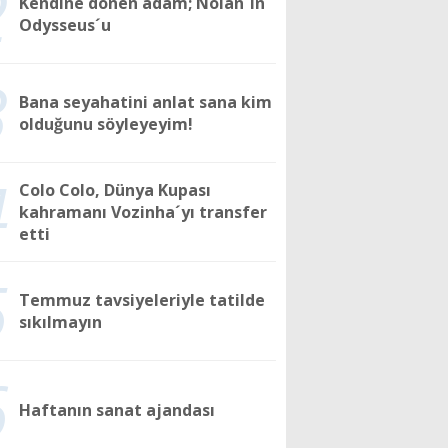
2
Kendine dönen adam; Nolan´ın
Odysseus´u
3
Bana seyahatini anlat sana kim
olduğunu söyleyeyim!
4
Colo Colo, Dünya Kupası
kahramanı Vozinha´yı transfer
etti
5
Temmuz tavsiyeleriyle tatilde
sıkılmayın
6
Haftanın sanat ajandası