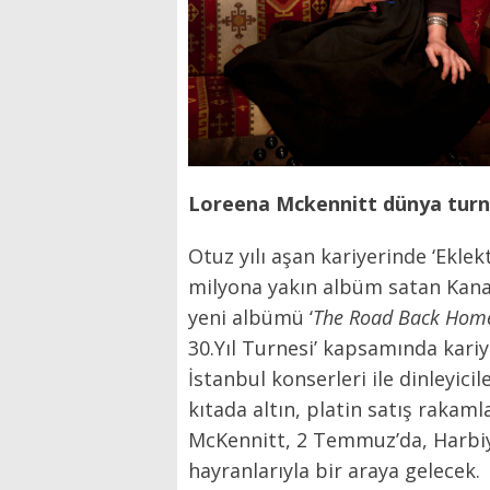
Loreena Mckennitt dünya turn
Otuz yılı aşan kariyerinde ‘Eklek
milyona yakın albüm satan Kanad
yeni albümü ‘
T
he Road Back Home
30.Yıl Turnesi’ kapsamında kariye
İstanbul konserleri ile dinleyici
kıtada altın, platin satış rakaml
McKennitt, 2 Temmuz’da, Harbiy
hayranlarıyla bir araya gelecek.