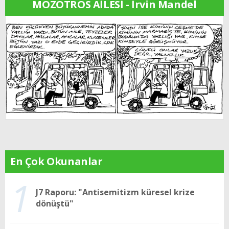
MOZOTROS AİLESİ - İrvin Mandel
En Çok Okunanlar
1
J7 Raporu: "Antisemitizm küresel krize
dönüştü"