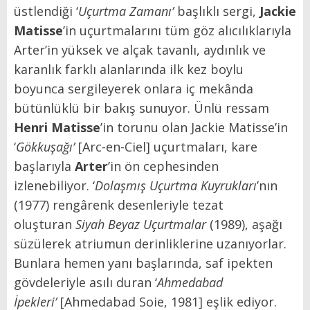
üstlendiği ‘
Uçurtma Zamanı’
başlıklı sergi,
Jackie
Matisse
’in uçurtmalarını tüm göz alıcılıklarıyla
Arter’in yüksek ve alçak tavanlı, aydınlık ve
karanlık farklı alanlarında ilk kez boylu
boyunca sergileyerek onlara iç mekânda
bütünlüklü bir bakış sunuyor. Ünlü ressam
Henri Matisse
’in torunu olan Jackie Matisse’in
‘
Gökkuşağı’
[Arc-en-Ciel] uçurtmaları, kare
başlarıyla
Arter
’in ön cephesinden
izlenebiliyor. ‘
Dolaşmış Uçurtma Kuyrukları
’nın
(1977) rengârenk desenleriyle tezat
oluşturan
Siyah Beyaz Uçurtmalar
(1989), aşağı
süzülerek atriumun derinliklerine uzanıyorlar.
Bunlara hemen yanı başlarında, saf ipekten
gövdeleriyle asılı duran ‘
Ahmedabad
İpekleri’
[Ahmedabad Soie, 1981] eşlik ediyor.