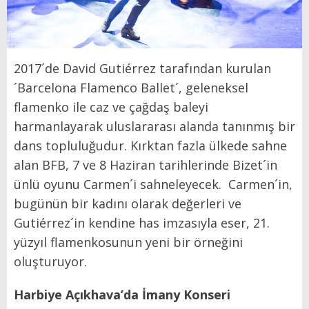
2017´de David Gutiérrez tarafından kurulan
´Barcelona Flamenco Ballet´, geleneksel
flamenko ile caz ve çağdaş baleyi
harmanlayarak uluslararası alanda tanınmış bir
dans topluluğudur. Kırktan fazla ülkede sahne
alan BFB, 7 ve 8 Haziran tarihlerinde Bizet´in
ünlü oyunu Carmen´i sahneleyecek. Carmen´in,
bugünün bir kadını olarak değerleri ve
Gutiérrez´in kendine has imzasıyla eser, 21.
yüzyıl flamenkosunun yeni bir örneğini
oluşturuyor.
Harbiye Açıkhava’da İmany Konseri