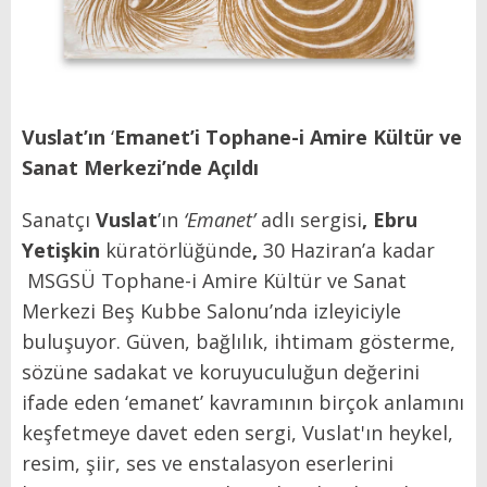
Vuslat’ın
‘
Emanet’i Tophane-i Amire Kültür ve
Sanat Merkezi’nde Açıldı
Sanatçı
Vuslat
’ın
‘
Emanet
’
adlı sergisi
, Ebru
Yetişkin
küratörlüğünde
,
30 Haziran’a kadar
MSGSÜ Tophane-i Amire Kültür ve Sanat
Merkezi Beş Kubbe Salonu’nda izleyiciyle
buluşuyor.
Güven, bağlılık, ihtimam gösterme,
sözüne sadakat ve koruyuculuğun değerini
ifade eden ‘emanet’ kavramının birçok anlamını
keşfetmeye davet eden sergi, Vuslat'ın heykel,
resim, şiir, ses ve enstalasyon eserlerini