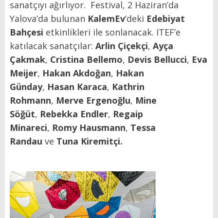
sanatçıyı ağırlıyor. Festival, 2 Haziran’da
Yalova’da bulunan
KalemEv
’deki
Edebiyat
Bahçesi
etkinlikleri ile sonlanacak. ITEF’e
katılacak sanatçılar:
Arlin Çiçekçi
,
Ayça
Çakmak
,
Cristina Bellemo
,
Devis Bellucci
,
Eva
Meijer
,
Hakan Akdoğan
,
Hakan
Günday
,
Hasan Karaca
,
Kathrin
Rohmann
,
Merve Ergenoğlu
,
Mine
Söğüt
,
Rebekka Endler
,
Regaip
Minareci
,
Romy Hausmann
,
Tessa
Randau
ve
Tuna Kiremitçi.