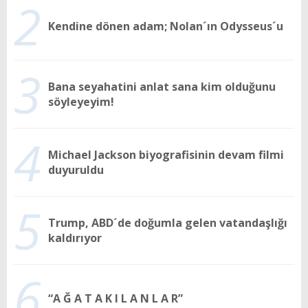
2
Kendine dönen adam; Nolan´ın Odysseus´u
3
Bana seyahatini anlat sana kim olduğunu
söyleyeyim!
4
Michael Jackson biyografisinin devam filmi
duyuruldu
5
Trump, ABD´de doğumla gelen vatandaşlığı
kaldırıyor
6
“A Ğ A T A K I L A N L A R”