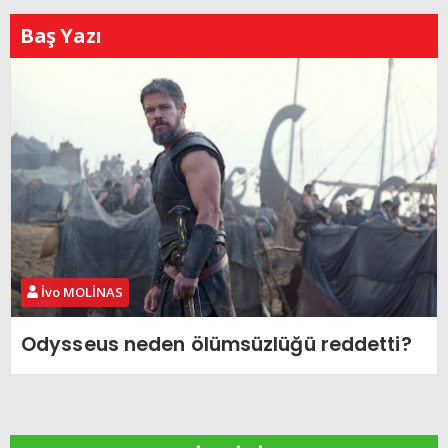
Baş Yazı
İvo MOLİNAS
Odysseus neden ölümsüzlüğü reddetti?