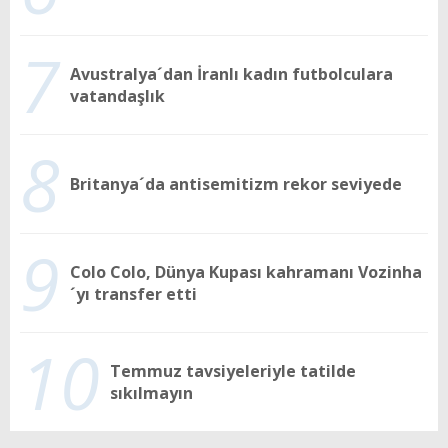
7
Avustralya´dan İranlı kadın futbolculara
vatandaşlık
8
Britanya´da antisemitizm rekor seviyede
9
Colo Colo, Dünya Kupası kahramanı Vozinha
´yı transfer etti
10
Temmuz tavsiyeleriyle tatilde
sıkılmayın