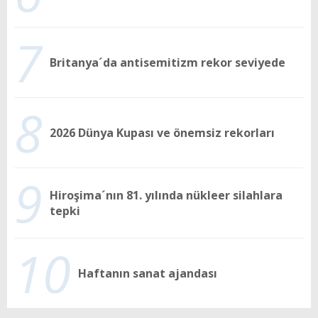
7
Britanya´da antisemitizm rekor seviyede
8
2026 Dünya Kupası ve önemsiz rekorları
9
Hiroşima´nın 81. yılında nükleer silahlara
tepki
10
Haftanın sanat ajandası