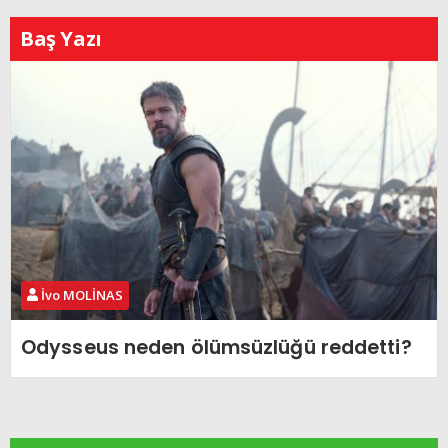
Baş Yazı
İvo MOLİNAS
Odysseus neden ölümsüzlüğü reddetti?