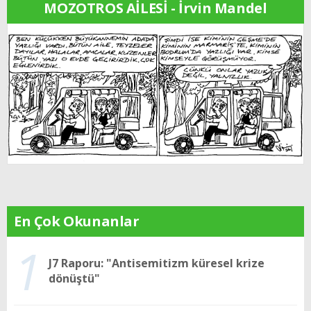
MOZOTROS AİLESİ - İrvin Mandel
En Çok Okunanlar
1
J7 Raporu: "Antisemitizm küresel krize
dönüştü"