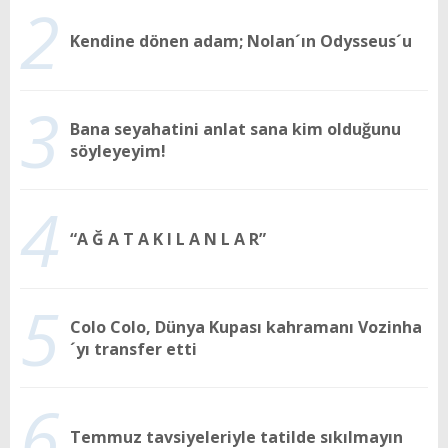
2
Kendine dönen adam; Nolan´ın Odysseus´u
3
Bana seyahatini anlat sana kim olduğunu
söyleyeyim!
4
“A Ğ A T A K I L A N L A R”
5
Colo Colo, Dünya Kupası kahramanı Vozinha
´yı transfer etti
6
Temmuz tavsiyeleriyle tatilde sıkılmayın