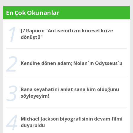
En Çok Okunanlar
1
J7 Raporu: "Antisemitizm küresel krize
dönüştü"
2
Kendine dönen adam; Nolan´ın Odysseus´u
3
Bana seyahatini anlat sana kim olduğunu
söyleyeyim!
4
Michael Jackson biyografisinin devam filmi
duyuruldu