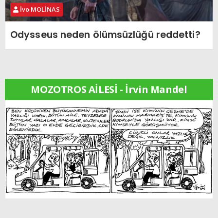
İvo MOLİNAS
Odysseus neden ölümsüzlüğü reddetti?
MOZOTROS AİLESİ - İrvin Mandel