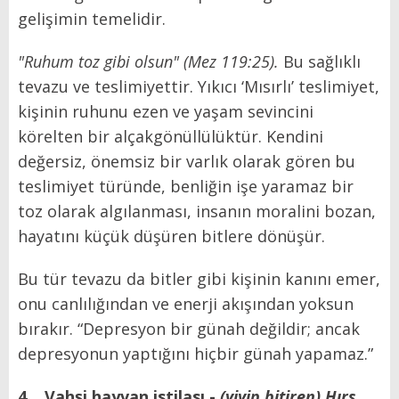
gelişimin temelidir.
"Ruhum toz gibi olsun"
(Mez 119:25).
Bu sağlıklı
tevazu ve teslimiyettir. Yıkıcı ‘Mısırlı’ teslimiyet,
kişinin ruhunu ezen ve yaşam sevincini
körelten bir alçakgönüllülüktür. Kendini
değersiz, önemsiz bir varlık olarak gören bu
teslimiyet türünde, benliğin işe yaramaz bir
toz olarak algılanması, insanın moralini bozan,
hayatını küçük düşüren bitlere dönüşür.
Bu tür tevazu da bitler gibi kişinin kanını emer,
onu canlılığından ve enerji akışından yoksun
bırakır. “Depresyon bir günah değildir; ancak
depresyonun yaptığını hiçbir günah yapamaz.”
4.
Vahşi hayvan istilası -
(yiyip bitiren) Hırs