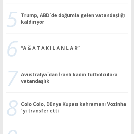
5
Trump, ABD´de doğumla gelen vatandaşlığı
kaldırıyor
6
“A Ğ A T A K I L A N L A R”
7
Avustralya´dan İranlı kadın futbolculara
vatandaşlık
8
Colo Colo, Dünya Kupası kahramanı Vozinha
´yı transfer etti