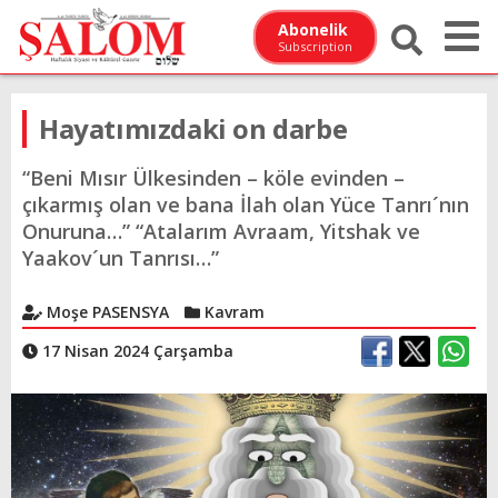
Abonelik
Subscription
Hayatımızdaki on darbe
“Beni Mısır Ülkesinden – köle evinden –
çıkarmış olan ve bana İlah olan Yüce Tanrı´nın
Onuruna…” “Atalarım Avraam, Yitshak ve
Yaakov´un Tanrısı…”
Moşe PASENSYA
Kavram
17 Nisan 2024 Çarşamba