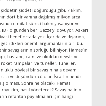
 şiddetin şiddeti doğurduğu gibi. 7 Ekim,
yanın dört bir yanına dağılmış milyonlarca
sasında o milat süreci halen yaşanıyor ve
l. IDF o günden beri Gazze’yi dövüyor. Askeri
yasi hedef ortada yok. İçeride ve dışarıda,
 getirdikleri önemli argümanların biri bu.
ehir savaşlarının zorluğu biliniyor. Hamas’ın
tyapı, hastane, cami ve okuldan devşirme
 roket rampaları ve tüneller, tüneller,
nluklu böylesi bir savaşın hala devam
şırtıcı ve düşündürücü olan İsrail’in henüz
mış olması. Sonra ne olacak? Hamas
rayı kim, nasıl yönetecek? Savaş halinin
ın refahtan pay almaları için hangi