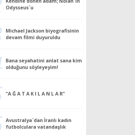
2
Kendine dönen adam; Nolan´ın
Odysseus´u
3
Michael Jackson biyografisinin
devam filmi duyuruldu
4
Bana seyahatini anlat sana kim
olduğunu söyleyeyim!
5
“A Ğ A T A K I L A N L A R”
6
Avustralya´dan İranlı kadın
futbolculara vatandaşlık