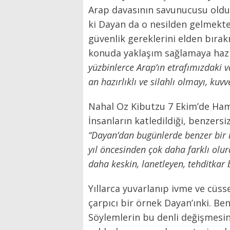
Arap davasının savunucusu olduğ
ki Dayan da o nesilden gelmekte
güvenlik gereklerini elden bıra
konuda yaklaşım sağlamaya hazır
yüzbinlerce Arap’ın etrafımızdaki v
an hazırlıklı ve silahlı olmayı, kuvv
Nahal Oz Kibutzu 7 Ekim’de Hama
İnsanların katledildiği, benzersi
“Dayan’dan bugünlerde benzer bir 
yıl öncesinden çok daha farklı olur
daha keskin, lanetleyen, tehditkar 
Yıllarca yuvarlanıp ivme ve cüs
çarpıcı bir örnek Dayan’ınki. Be
Söylemlerin bu denli değişmesini