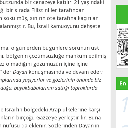
ibutzunda bir cenazeye katılır. 21 yaşındaki
i bir sırada Filistinliler tarafından
 sökülmüş, sınırın öte tarafına kaçırılan
çalanmıştır. Bu, İsrail kamuoyunu dehşete
şma, o günlerden bugünlere sorunun üst
ğını, bölgenin çözümsüzlüğe mahkum edilmiş
ez olmadığını gözümüzün içine içine
…”
der
Dayan
konuşmasında ve devam eder
:
mplarında yaşıyorlar ve gözlerinin önünde biz
En
üdüğü, büyükbabalarının sattığı topraklarda
e İsrail’in bölgedeki Arap ülkelerine karşı
anların birçoğu Gazze’ye yerleştirilir. Buna
n nüfusu da eklenir. Sözlerinden Dayan’ın