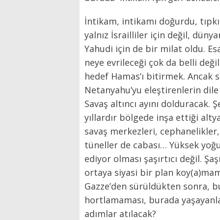
İntikam, intikamı doğurdu, tıpkı
yalnız İsrailliler için değil, dün
Yahudi için de bir milat oldu. E
neye evrileceği çok da belli deği
hedef Hamas’ı bitirmek. Ancak si
Netanyahu’yu eleştirenlerin dile
Savaş altıncı ayını dolduracak. Ş
yıllardır bölgede inşa ettiği al
savaş merkezleri, cephanelikler,
tüneller de cabası… Yüksek yoğu
ediyor olması şaşırtıcı değil. Şa
ortaya siyasi bir plan koy(a)ma
Gazze’den sürüldükten sonra, bu
hortlamaması, burada yaşayanlar
adımlar atılacak?