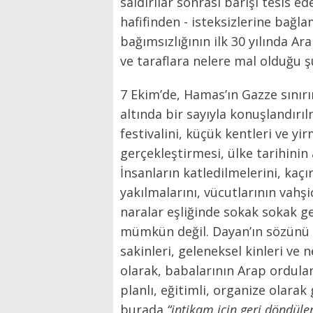
saldırılar sonrası barışı tesis e
hafifinden - isteksizlerine bağl
bağımsızlığının ilk 30 yılında Ara
ve taraflara nelere mal olduğu ş
7 Ekim’de, Hamas’ın Gazze sınır
altında bir sayıyla konuşlandırı
festivalini, küçük kentleri ve y
gerçekleştirmesi, ülke tarihinin 
İnsanların katledilmelerini, kaçı
yakılmalarını, vücutlarının vahş
naralar eşliğinde sokak sokak g
mümkün değil. Dayan’ın sözünü 
sakinleri, geleneksel kinleri ve 
olarak, babalarının Arap orduları
planlı, eğitimli, organize olarak
burada
“intikam için geri döndüle