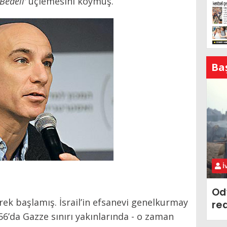
Bedeli’
üçlemesini koymuş.
Ba
İ
Od
rek başlamış. İsrail’in efsanevi genelkurmay
re
’da Gazze sınırı yakınlarında - o zaman