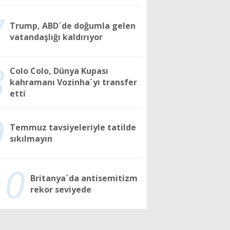
7
Trump, ABD´de doğumla gelen
vatandaşlığı kaldırıyor
8
Colo Colo, Dünya Kupası
kahramanı Vozinha´yı transfer
etti
9
Temmuz tavsiyeleriyle tatilde
sıkılmayın
10
Britanya´da antisemitizm
rekor seviyede