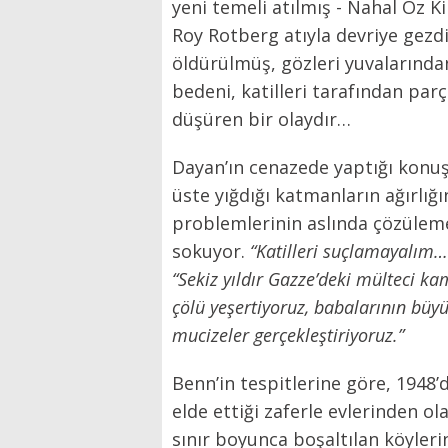
yeni temeli atılmış - Nahal Oz K
Roy Rotberg atıyla devriye gezdiğ
öldürülmüş, gözleri yuvalarından
bedeni, katilleri tarafından par
düşüren bir olaydır…
Dayan’ın cenazede yaptığı konu
üste yığdığı katmanların ağırlı
problemlerinin aslında çözülem
sokuyor.
“Katilleri suçlamayalım
“Sekiz yıldır Gazze’deki mülteci ka
çölü yeşertiyoruz, babalarının büy
mucizeler gerçekleştiriyoruz.”
Benn’in tespitlerine göre, 1948’d
elde ettiği zaferle evlerinden ol
sınır boyunca boşaltılan köyleri