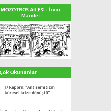
MOZOTROS AİLESİ - İrvin
Mandel
 Çok Okunanlar
1
J7 Raporu: "Antisemitizm
küresel krize dönüştü"