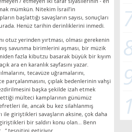
demeyen / etmeyen iki taraf siyasilerinin - en
amak mümkün. Nitekim İsrail’in
pların başlattığı savaşların sayısı, sonuçları
urada. Henüz tarihin derinliklerini inmedi.
ını otuz yerinden yırtması, olması gerekenin
lmış savunma birimlerini aşması, bir müzik
irmiden fazla kibutzu basarak büyük bir kıyım
açık ara en karanlık sayfasını yazar.
rılmalarını, tecavüze uğramalarını,
ice parçalanmasını, çıplak bedenlerinin vahşi
ezdirilmesini başka şekilde izah etmek
ettiği mülteci kamplarının günümüz
nefretleri ile, ancak bu kez silahlanmış
 ile giriştikleri savaşların aksine, çok daha
 giriştikleri bir saldırı konu olan… Benn
r…”
tespitini getiriyor.