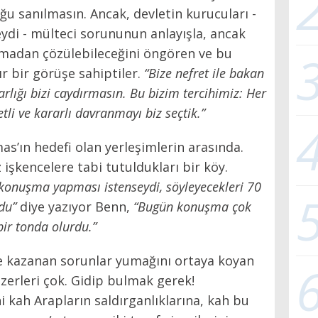
u sanılmasın. Ancak, devletin kurucuları -
ydi - mülteci sorununun anlayışla, ancak
kmadan çözülebileceğini öngören ve bu
 bir görüşe sahiptiler.
“Bize nefret ile bakan
arlığı bizi caydırmasın. Bu bizim tercihimiz: Her
etli ve kararlı davranmayı biz seçtik.”
s’ın hedefi olan yerleşimlerin arasında.
z işkencelere tabi tutuldukları bir köy.
konuşma yapması istenseydi, söyleyecekleri 70
du”
diye yazıyor Benn,
“Bugün konuşma çok
bir tonda olurdu.”
se kazanan sorunlar yumağını ortaya koyan
nzerleri çok. Gidip bulmak gerek!
 kah Arapların saldırganlıklarına, kah bu