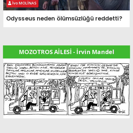
İvo MOLİNAS
Odysseus neden ölümsüzlüğü reddetti?
MOZOTROS AİLESİ - İrvin Mandel