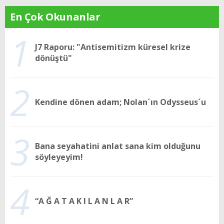
En Çok Okunanlar
1
J7 Raporu: "Antisemitizm küresel krize
dönüştü"
2
Kendine dönen adam; Nolan´ın Odysseus´u
3
Bana seyahatini anlat sana kim olduğunu
söyleyeyim!
4
“A Ğ A T A K I L A N L A R”