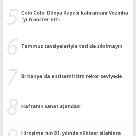
5
Colo Colo, Dünya Kupası kahramanı Vozinha
´yı transfer etti
6
Temmuz tavsiyeleriyle tatilde sıkılmayın
7
Britanya´da antisemitizm rekor seviyede
8
Haftanın sanat ajandası
Hiroşima´nın 81. yılında nükleer silahlara