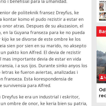
io i benefisial para la umanidad.
enior de politeknik fransez Dreyfus, ke
a kontar komo el pudo rezistir a estar en
i su onor atras. Despues de su akuzasion, el
Ba
lo, en la Guyana franseza para ke no pueda
r kijo ke se divorse de este ombre ke los
reia sien por sien en su marido, no aksepto
 un pakto kon Alfred. El devia de rezistir
el mas importante devia de estar en vida
ransia, i a sus ijos. Durante sinko anyos los
letras ke fueron aviertas, analizadas i
İ
on franseza. Esta korespondensia de
 survivensia para Alfred.
Od
re
Dreyfus ke era un industrial i eskritor,
 un ombre de onor, ke keria bien su patria,