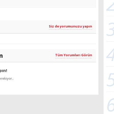
Siz de yorumunuzu yapın
n
Tüm Yorumları Görün
pın!
rekiyor..