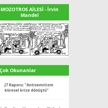
MOZOTROS AİLESİ - İrvin
Mandel
 Çok Okunanlar
1
J7 Raporu: "Antisemitizm
küresel krize dönüştü"