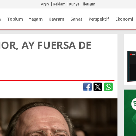
Arşiv
Reklam
Künye
İletişim
a
Toplum
Yaşam
Kavram
Sanat
Perspektif
Ekonomi
R, AY FUERSA DE