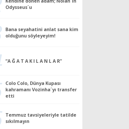
2
Kendine dönen adam; Nolan´ın
Odysseus´u
3
Bana seyahatini anlat sana kim
olduğunu söyleyeyim!
4
“A Ğ A T A K I L A N L A R”
5
Colo Colo, Dünya Kupası
kahramanı Vozinha´yı transfer
etti
6
Temmuz tavsiyeleriyle tatilde
sıkılmayın