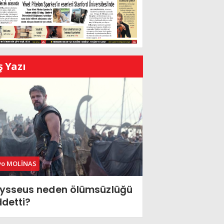
ş Yazı
vo MOLİNAS
ysseus neden ölümsüzlüğü
ddetti?