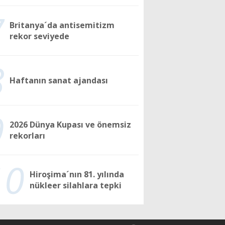
7
Britanya´da antisemitizm
rekor seviyede
8
Haftanın sanat ajandası
9
2026 Dünya Kupası ve önemsiz
rekorları
10
Hiroşima´nın 81. yılında
nükleer silahlara tepki