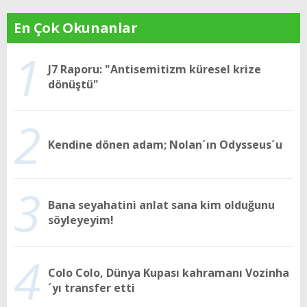
En Çok Okunanlar
1
J7 Raporu: "Antisemitizm küresel krize
dönüştü"
2
Kendine dönen adam; Nolan´ın Odysseus´u
3
Bana seyahatini anlat sana kim olduğunu
söyleyeyim!
4
Colo Colo, Dünya Kupası kahramanı Vozinha
´yı transfer etti