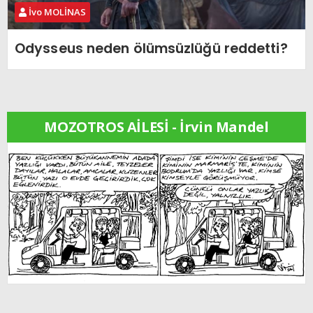
İvo MOLİNAS
Odysseus neden ölümsüzlüğü reddetti?
MOZOTROS AİLESİ - İrvin Mandel