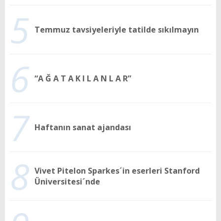
5
Temmuz tavsiyeleriyle tatilde sıkılmayın
6
“A Ğ A T A K I L A N L A R”
7
Haftanın sanat ajandası
8
Vivet Pitelon Sparkes´in eserleri Stanford
Üniversitesi´nde