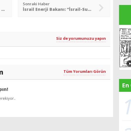
Sonraki Haber
CHP Adalar Belediye Başkan adayı profesyonel balıkçı
İsrail Enerji Bakanı: “İsrail-Suudi anlaşması İran´a bağlı”
Siz de yorumunuzu yapın
n
Tüm Yorumları Görün
En
pın!
rekiyor..