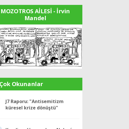
MOZOTROS AİLESİ - İrvin
Mandel
 Çok Okunanlar
1
J7 Raporu: "Antisemitizm
küresel krize dönüştü"