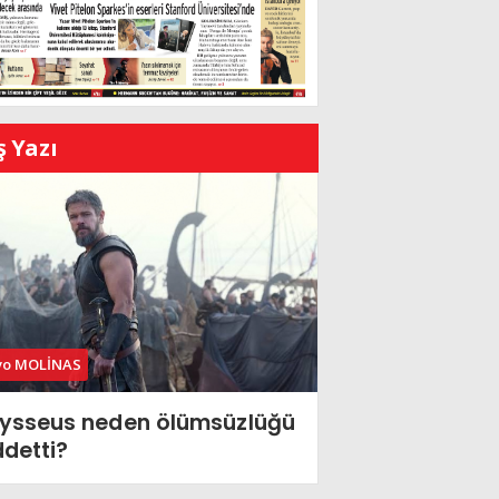
ş Yazı
vo MOLİNAS
ysseus neden ölümsüzlüğü
ddetti?