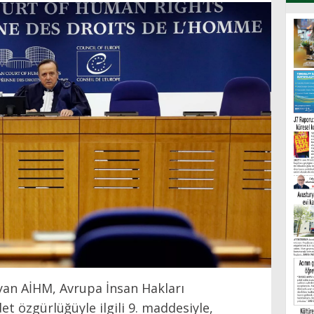
yan AİHM, Avrupa İnsan Hakları
et özgürlüğüyle ilgili 9. maddesiyle,