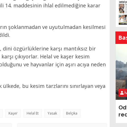
ili 14. maddesinin ihlal edilmediğine karar
arın şoklanmadan ve uyutulmadan kesilmesi
ildi.
Ba
 dini özgürlüklerine karşı mantıksız bir
 karşı çıkıyorlar. Helal ve kaşer kesim
olduğunu ve hayvanlar için aşırı acıya neden
k ülkede, bu kesim tarzlarını sınırlayan veya
İ
Od
Kaşer
Helal Et
Yasak
Belçika
re