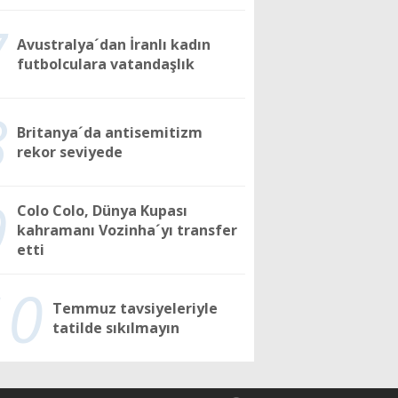
7
Avustralya´dan İranlı kadın
futbolculara vatandaşlık
8
Britanya´da antisemitizm
rekor seviyede
9
Colo Colo, Dünya Kupası
kahramanı Vozinha´yı transfer
etti
10
Temmuz tavsiyeleriyle
tatilde sıkılmayın