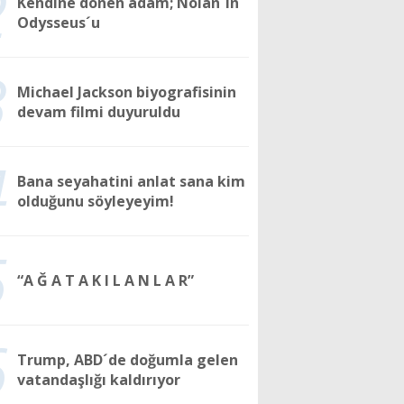
2
Kendine dönen adam; Nolan´ın
Odysseus´u
3
Michael Jackson biyografisinin
devam filmi duyuruldu
4
Bana seyahatini anlat sana kim
olduğunu söyleyeyim!
5
“A Ğ A T A K I L A N L A R”
6
Trump, ABD´de doğumla gelen
vatandaşlığı kaldırıyor