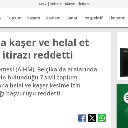
Arşiv
Reklam
Künye
İletişim
a
Toplum
Yaşam
Kavram
Sanat
Perspektif
Ekonomi
a kaşer ve helal et
itirazı reddetti
mesi (AİHM), Belçika´da aralarında
in bulunduğu 7 sivil toplum
a helal ve kaşer kesime izin
ğı başvuruyu reddetti.