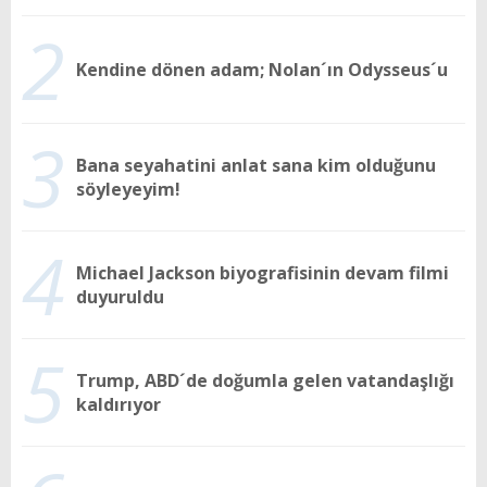
2
Kendine dönen adam; Nolan´ın Odysseus´u
3
Bana seyahatini anlat sana kim olduğunu
söyleyeyim!
4
Michael Jackson biyografisinin devam filmi
duyuruldu
5
Trump, ABD´de doğumla gelen vatandaşlığı
kaldırıyor