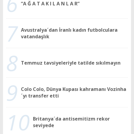
6
“A Ğ A T A K I L A N L A R”
7
Avustralya´dan İranlı kadın futbolculara
vatandaşlık
8
Temmuz tavsiyeleriyle tatilde sıkılmayın
9
Colo Colo, Dünya Kupası kahramanı Vozinha
´yı transfer etti
10
Britanya´da antisemitizm rekor
seviyede