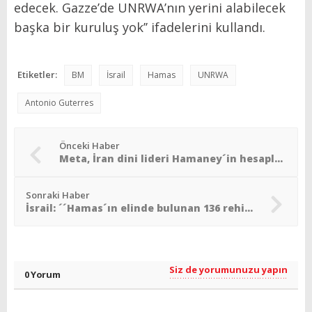
edecek. Gazze’de UNRWA’nın yerini alabilecek
başka bir kuruluş yok’’ ifadelerini kullandı.
Etiketler:
BM
İsrail
Hamas
UNRWA
Antonio Guterres
Önceki Haber
Meta, İran dini lideri Hamaney´in hesaplarını kapattı
Sonraki Haber
İsrail: ´´Hamas´ın elinde bulunan 136 rehinenin 31´i öldü´´
Siz de yorumunuzu yapın
0 Yorum