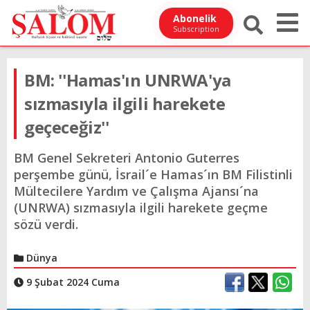
Abonelik
Subscription
BM: ''Hamas'ın UNRWA'ya
sızmasıyla ilgili harekete
geçeceğiz''
BM Genel Sekreteri Antonio Guterres
perşembe günü, İsrail´e Hamas´ın BM Filistinli
Mültecilere Yardım ve Çalışma Ajansı´na
(UNRWA) sızmasıyla ilgili harekete geçme
sözü verdi.
Dünya
9 Şubat 2024 Cuma