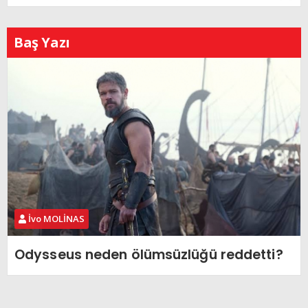
Baş Yazı
İvo MOLİNAS
Odysseus neden ölümsüzlüğü reddetti?