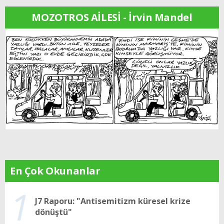
MOZOTROS AİLESİ - İrvin Mandel
En Çok Okunanlar
1
J7 Raporu: "Antisemitizm küresel krize
dönüştü"