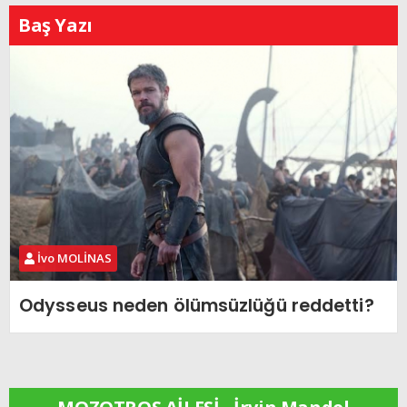
Baş Yazı
İvo MOLİNAS
Odysseus neden ölümsüzlüğü reddetti?