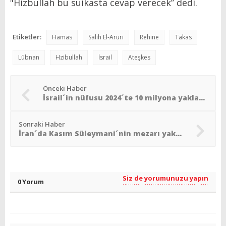
"Hizbullah bu suikasta cevap verecek’’ dedi.
Etiketler:
Hamas
Salih El-Aruri
Rehine
Takas
Lübnan
Hzibullah
İsrail
Ateşkes
Önceki Haber
İsrail´in nüfusu 2024´te 10 milyona yaklaştı
Sonraki Haber
İran´da Kasım Süleymani´nin mezarı yakınlarında patlamalar: En az 73 ölü
Siz de yorumunuzu yapın
0 Yorum