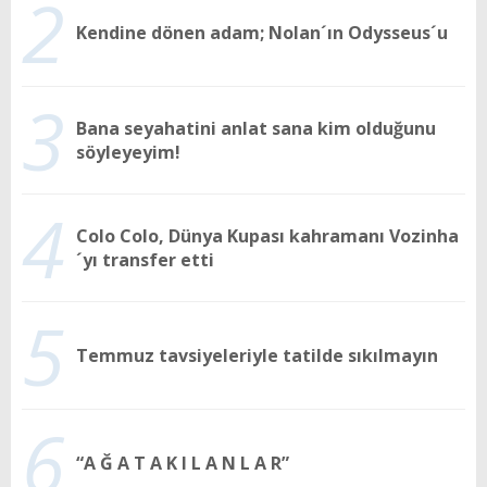
2
Kendine dönen adam; Nolan´ın Odysseus´u
3
Bana seyahatini anlat sana kim olduğunu
söyleyeyim!
4
Colo Colo, Dünya Kupası kahramanı Vozinha
´yı transfer etti
5
Temmuz tavsiyeleriyle tatilde sıkılmayın
6
“A Ğ A T A K I L A N L A R”