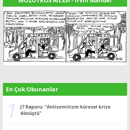
MOZOTROS AİLESİ - İrvin Mandel
En Çok Okunanlar
1
J7 Raporu: "Antisemitizm küresel krize
dönüştü"