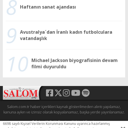
8
Haftanın sanat ajandası
9
Avustralya´dan İranlı kadın futbolculara
vatandaşlık
10
Michael Jackson biyografisinin devam
filmi duyuruldu
Salom.com.tr haber içerikleri kaynak gösterilmeden alıntı yapılamaz,
kanuna aykırı ve izinsiz olarak kopyalanamaz, başka yerde yayınlanamaz.
© Şalom Haftalık Siyasi ve Kültürel Gazete
6698 sayılı Kişisel Verilerin Korunması Kanunu uyarınca hazırlanmış
Tüm hakları saklıdır.