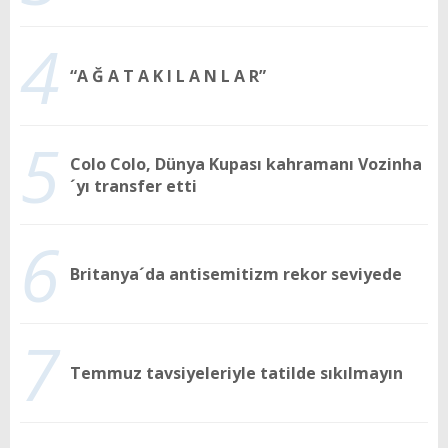
4
“A Ğ A T A K I L A N L A R”
5
Colo Colo, Dünya Kupası kahramanı Vozinha
´yı transfer etti
6
Britanya´da antisemitizm rekor seviyede
7
Temmuz tavsiyeleriyle tatilde sıkılmayın