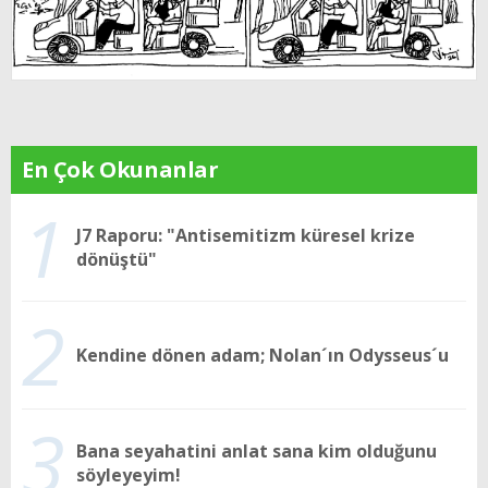
En Çok Okunanlar
1
J7 Raporu: "Antisemitizm küresel krize
dönüştü"
2
Kendine dönen adam; Nolan´ın Odysseus´u
3
Bana seyahatini anlat sana kim olduğunu
söyleyeyim!