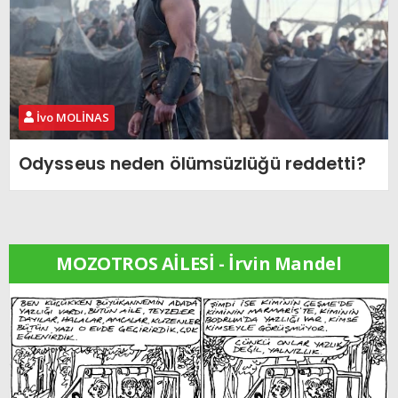
İvo MOLİNAS
Odysseus neden ölümsüzlüğü reddetti?
MOZOTROS AİLESİ - İrvin Mandel