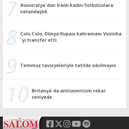
7
Avustralya´dan İranlı kadın futbolculara
vatandaşlık
8
Colo Colo, Dünya Kupası kahramanı Vozinha
´yı transfer etti
9
Temmuz tavsiyeleriyle tatilde sıkılmayın
10
Britanya´da antisemitizm rekor
seviyede