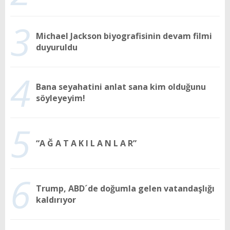
3
Michael Jackson biyografisinin devam filmi
duyuruldu
4
Bana seyahatini anlat sana kim olduğunu
söyleyeyim!
5
“A Ğ A T A K I L A N L A R”
6
Trump, ABD´de doğumla gelen vatandaşlığı
kaldırıyor