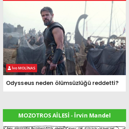
İvo MOLİNAS
Odysseus neden ölümsüzlüğü reddetti?
MOZOTROS AİLESİ - İrvin Mandel