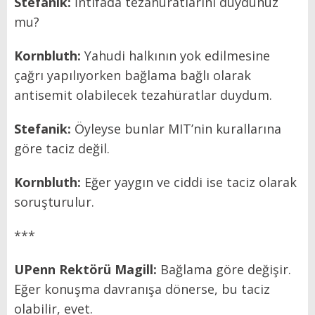
Stefanik:
İntifada tezahüratlarını duydunuz
mu?
Kornbluth:
Yahudi halkının yok edilmesine
çağrı yapılıyorken bağlama bağlı olarak
antisemit olabilecek tezahüratlar duydum.
Stefanik:
Öyleyse bunlar MIT’nin kurallarına
göre taciz değil.
Kornbluth:
Eğer yaygın ve ciddi ise taciz olarak
soruşturulur.
***
UPenn Rekt
ö
rü
Magill:
Bağlama göre değişir.
Eğer konuşma davranışa dönerse, bu taciz
olabilir, evet.