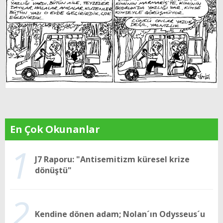
En Çok Okunanlar
1
J7 Raporu: "Antisemitizm küresel krize
dönüştü"
2
Kendine dönen adam; Nolan´ın Odysseus´u