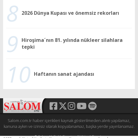
8
2026 Dünya Kupası ve önemsiz rekorları
9
Hiroşima´nın 81. yılında nükleer silahlara
tepki
10
Haftanın sanat ajandası
Salom.com.tr haber içerikleri kaynak gösterilmeden alıntı yapılamaz,
kanuna aykırı ve izinsiz olarak kopyalanamaz, başka yerde yayınlanamaz.
© Şalom Haftalık Siyasi ve Kültürel Gazete