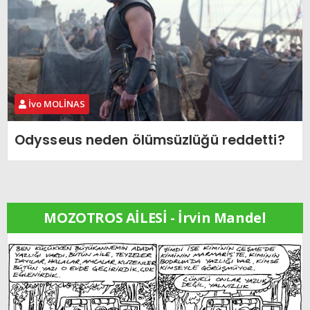
İvo MOLİNAS
Odysseus neden ölümsüzlüğü reddetti?
MOZOTROS AİLESİ - İrvin Mandel