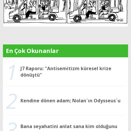
En Çok Okunanlar
1
J7 Raporu: "Antisemitizm küresel krize
dönüştü"
2
Kendine dönen adam; Nolan´ın Odysseus´u
3
Bana seyahatini anlat sana kim olduğunu