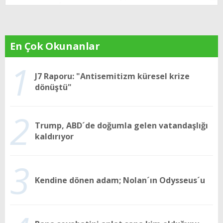
En Çok Okunanlar
1
J7 Raporu: "Antisemitizm küresel krize
dönüştü"
2
Trump, ABD´de doğumla gelen vatandaşlığı
kaldırıyor
3
Kendine dönen adam; Nolan´ın Odysseus´u