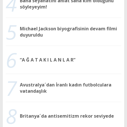
4
Bana seyahatini anlat sana kim olduğunu
söyleyeyim!
5
Michael Jackson biyografisinin devam filmi
duyuruldu
6
“A Ğ A T A K I L A N L A R”
7
Avustralya´dan İranlı kadın futbolculara
vatandaşlık
8
Britanya´da antisemitizm rekor seviyede