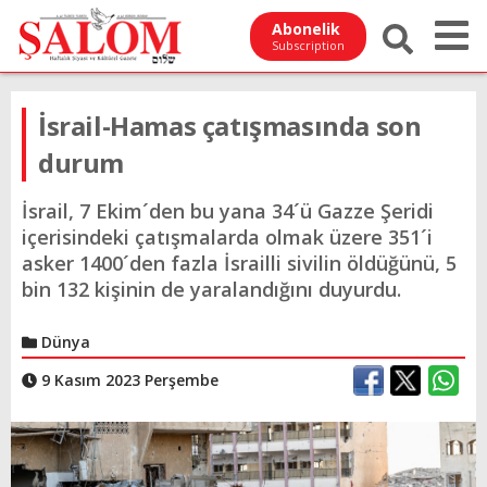
Abonelik
Subscription
İsrail-Hamas çatışmasında son
durum
İsrail, 7 Ekim´den bu yana 34´ü Gazze Şeridi
içerisindeki çatışmalarda olmak üzere 351´i
asker 1400´den fazla İsrailli sivilin öldüğünü, 5
bin 132 kişinin de yaralandığını duyurdu.
Dünya
9 Kasım 2023 Perşembe