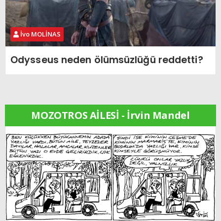
İvo MOLİNAS
Odysseus neden ölümsüzlüğü reddetti?
MOZOTROS AİLESİ - İrvin Mandel