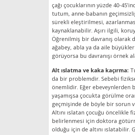
çağı çocuklarının yüzde 40-45’ind
tutum, anne-babanın geçimsizliğ
sürekli eleştirilmesi, azarlanma
kaynaklanabilir. Aşırı ilgili, kor
Öğrenilmiş bir davranış olarak d
ağabey, abla ya da aile büyükler
görüyorsa bu davranışı örnek ala
Alt ıslatma ve kaka kaçırma:
T
da bir problemdir. Sebebi fiziks
önemlidir. Eğer ebeveynlerden b
yaşamışsa çocukta görülme oranı
geçmişinde de böyle bir sorun va
Altını ıslatan çocuğu öncelikle 
belirlenmesi için doktora götü
olduğu için de altını ıslatabil