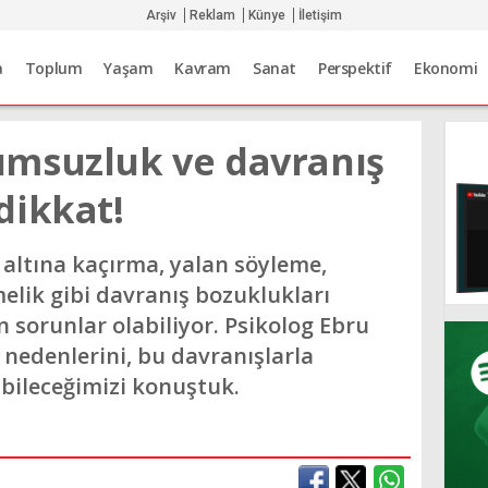
Arşiv
Reklam
Künye
İletişim
a
Toplum
Yaşam
Kavram
Sanat
Perspektif
Ekonomi
msuzluk ve davranış
dikkat!
altına kaçırma, yalan söyleme,
melik gibi davranış bozuklukları
n sorunlar olabiliyor. Psikolog Ebru
 nedenlerini, bu davranışlarla
abileceğimizi konuştuk.