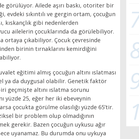
e görülüyor. Ailede aşırı baskı, otoriter bir
i, evdeki sıkıntılı ve gergin ortam, çocuğun
sı, kıskançlık gibi nedenlerden
uyucu ailelerin çocuklarında da görülebiliyor.
a ortaya çıkabiliyor. Çocuk çevresinde
inden birinin tırnaklarını kemirdiğini
biliyor.
uvalet eğitimi almış çocuğun altını ıslatması
el ya da duygusal olabilir. Genetik faktör
iri geçmişte altını ıslatma sorunu
 yüzde 25, eğer her iki ebeveynin
rsa çocukta görülme olasılığı yüzde 65’tir.
fiziksel bir problem olup olmadığının
rmek gerekir. Bazen çocuğun uykusu ağır
ir. Gece uyanamaz. Bu durumda onu uykuya