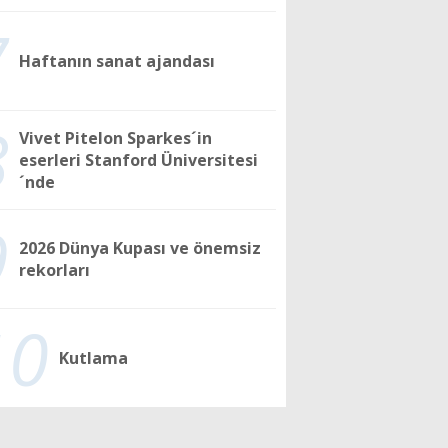
7
Haftanın sanat ajandası
8
Vivet Pitelon Sparkes´in
eserleri Stanford Üniversitesi
´nde
9
2026 Dünya Kupası ve önemsiz
rekorları
10
Kutlama