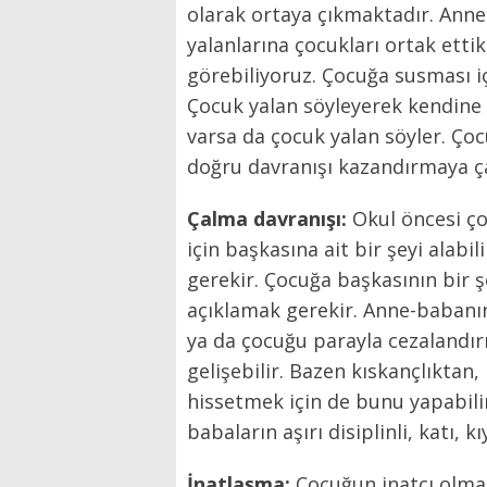
olarak ortaya çıkmaktadır. Anne
yalanlarına çocukları ortak ettik
görebiliyoruz. Çocuğa susması i
Çocuk yalan söyleyerek kendine 
varsa da çocuk yalan söyler. Ço
doğru davranışı kazandırmaya ç
Çalma davranışı:
Okul öncesi ç
için başkasına ait bir şeyi alab
gerekir. Çocuğa başkasının bir 
açıklamak gerekir. Anne-babanın
ya da çocuğu parayla cezalandı
gelişebilir. Bazen kıskançlıktan
hissetmek için de bunu yapabilir
babaların aşırı disiplinli, katı, 
İnatlaşma:
Çocuğun inatçı olmas