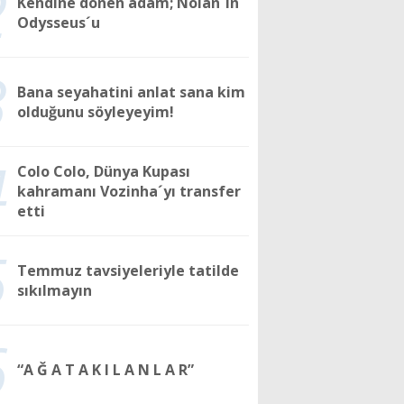
2
Kendine dönen adam; Nolan´ın
Odysseus´u
3
Bana seyahatini anlat sana kim
olduğunu söyleyeyim!
4
Colo Colo, Dünya Kupası
kahramanı Vozinha´yı transfer
etti
5
Temmuz tavsiyeleriyle tatilde
sıkılmayın
6
“A Ğ A T A K I L A N L A R”