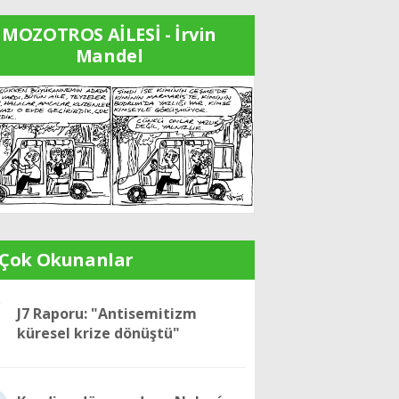
MOZOTROS AİLESİ - İrvin
Mandel
 Çok Okunanlar
1
J7 Raporu: "Antisemitizm
küresel krize dönüştü"