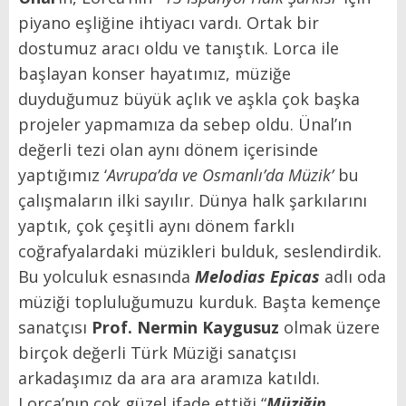
piyano eşliğine ihtiyacı vardı. Ortak bir
dostumuz aracı oldu ve tanıştık. Lorca ile
başlayan konser hayatımız, müziğe
duyduğumuz büyük açlık ve aşkla çok başka
projeler yapmamıza da sebep oldu. Ünal’ın
değerli tezi olan aynı dönem içerisinde
yaptığımız ‘
Avrupa’da ve Osmanlı’da Müzik’
bu
çalışmaların ilki sayılır. Dünya halk şarkılarını
yaptık, çok çeşitli aynı dönem farklı
coğrafyalardaki müzikleri bulduk, seslendirdik.
Bu yolculuk esnasında
Melodias Epicas
adlı oda
müziği topluluğumuzu kurduk. Başta kemençe
sanatçısı
Prof. Nermin Kaygusuz
olmak üzere
birçok değerli Türk Müziği sanatçısı
arkadaşımız da ara ara aramıza katıldı.
Lorca’nın çok güzel ifade ettiği “
Müziğin