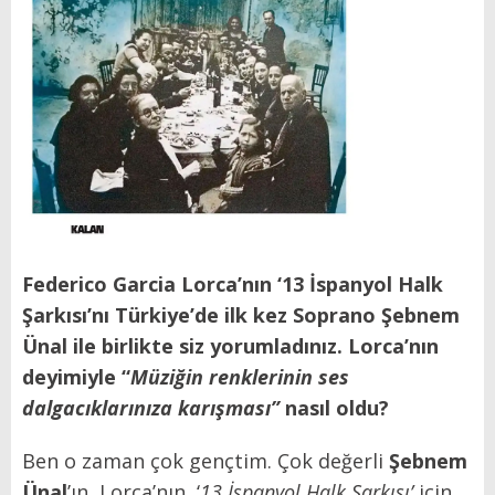
Federico Garcia Lorca’nın ‘13 İspanyol Halk
Şarkısı’nı Türkiye’de ilk kez Soprano Şebnem
Ünal ile birlikte siz yorumladınız. Lorca’nın
deyimiyle “
Müziğin renklerinin ses
dalgacıklarınıza karışması”
nasıl oldu?
Ben o zaman çok gençtim. Çok değerli
Şebnem
Ünal
’ın, Lorca’nın ‘
13 İspanyol Halk Şarkısı’
için