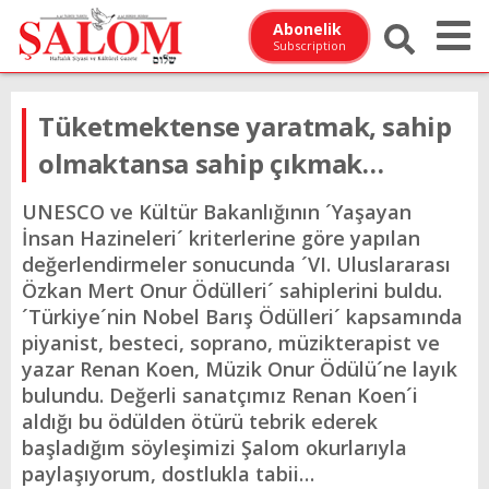
Abonelik
Subscription
Tüketmektense yaratmak, sahip
olmaktansa sahip çıkmak…
UNESCO ve Kültür Bakanlığının ´Yaşayan
İnsan Hazineleri´ kriterlerine göre yapılan
değerlendirmeler sonucunda ´VI. Uluslararası
Özkan Mert Onur Ödülleri´ sahiplerini buldu.
´Türkiye´nin Nobel Barış Ödülleri´ kapsamında
piyanist, besteci, soprano, müzikterapist ve
yazar Renan Koen, Müzik Onur Ödülü´ne layık
bulundu. Değerli sanatçımız Renan Koen´i
aldığı bu ödülden ötürü tebrik ederek
başladığım söyleşimizi Şalom okurlarıyla
paylaşıyorum, dostlukla tabii…