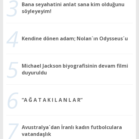
3
Bana seyahatini anlat sana kim olduğunu
söyleyeyim!
4
Kendine dönen adam; Nolan´ın Odysseus´u
5
Michael Jackson biyografisinin devam filmi
duyuruldu
6
“A Ğ A T A K I L A N L A R”
7
Avustralya´dan İranlı kadın futbolculara
vatandaşlık