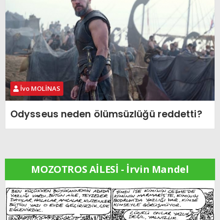
İvo MOLİNAS
Odysseus neden ölümsüzlüğü reddetti?
MOZOTROS AİLESİ - İrvin Mandel