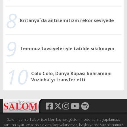
8
Britanya´da antisemitizm rekor seviyede
9
Temmuz tavsiyeleriyle tatilde sıkılmayın
10
Colo Colo, Dünya Kupası kahramanı
Vozinha´yı transfer etti
Salom.com.tr haber içerikleri kaynak gösterilmeden alıntı yapılamaz,
kanuna aykırı ve izinsiz olarak kopyalanamaz, başka yerde yayınlanamaz.