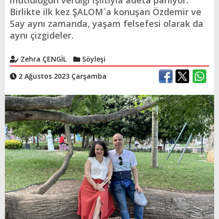
mutluluğun verdiği ışıltıyla adeta parlıyor.
Birlikte ilk kez ŞALOM´a konuşan Özdemir ve
Say aynı zamanda, yaşam felsefesi olarak da
aynı çizgideler.
Zehra ÇENGİL
Söyleşi
2 Ağustos 2023 Çarşamba