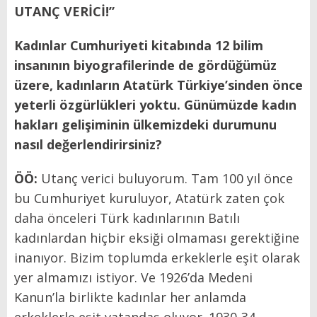
UTANÇ VERİCİ!”
Kadınlar Cumhuriyeti kitabında 12 bilim
insanının biyografilerinde de gördüğümüz
üzere, kadınların Atatürk Türkiye’sinden önce
yeterli özgürlükleri yoktu. Günümüzde kadın
hakları gelişiminin ülkemizdeki durumunu
nasıl değerlendirirsiniz?
ÖÖ:
Utanç verici buluyorum. Tam 100 yıl önce
bu Cumhuriyet kuruluyor, Atatürk zaten çok
daha önceleri Türk kadınlarının Batılı
kadınlardan hiçbir eksiği olmaması gerektiğine
inanıyor. Bizim toplumda erkeklerle eşit olarak
yer almamızı istiyor. Ve 1926’da Medeni
Kanun’la birlikte kadınlar her anlamda
erkeklerle eşit vatandaş oluyor. 1930-34