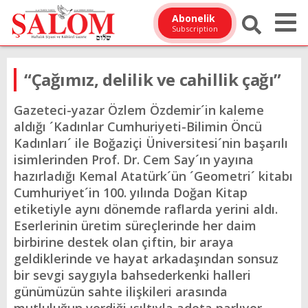
Abonelik
Subscription
“Çağımız, delilik ve cahillik çağı”
Gazeteci-yazar Özlem Özdemir´in kaleme
aldığı ´Kadınlar Cumhuriyeti-Bilimin Öncü
Kadınları´ ile Boğaziçi Üniversitesi´nin başarılı
isimlerinden Prof. Dr. Cem Say´ın yayına
hazırladığı Kemal Atatürk´ün ´Geometri´ kitabı
Cumhuriyet´in 100. yılında Doğan Kitap
etiketiyle aynı dönemde raflarda yerini aldı.
Eserlerinin üretim süreçlerinde her daim
birbirine destek olan çiftin, bir araya
geldiklerinde ve hayat arkadaşından sonsuz
bir sevgi saygıyla bahsederkenki halleri
günümüzün sahte ilişkileri arasında