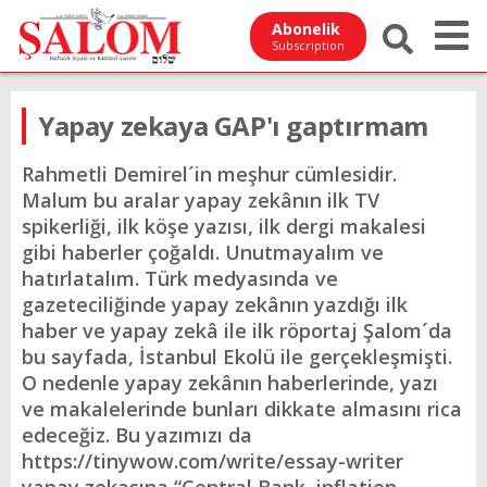
Abonelik
Subscription
Yapay zekaya GAP'ı gaptırmam
Rahmetli Demirel´in meşhur cümlesidir.
Malum bu aralar yapay zekânın ilk TV
spikerliği, ilk köşe yazısı, ilk dergi makalesi
gibi haberler çoğaldı. Unutmayalım ve
hatırlatalım. Türk medyasında ve
gazeteciliğinde yapay zekânın yazdığı ilk
haber ve yapay zekâ ile ilk röportaj Şalom´da
bu sayfada, İstanbul Ekolü ile gerçekleşmişti.
O nedenle yapay zekânın haberlerinde, yazı
ve makalelerinde bunları dikkate almasını rica
edeceğiz. Bu yazımızı da
https://tinywow.com/write/essay-writer