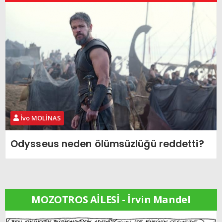
İvo MOLİNAS
Odysseus neden ölümsüzlüğü reddetti?
MOZOTROS AİLESİ - İrvin Mandel