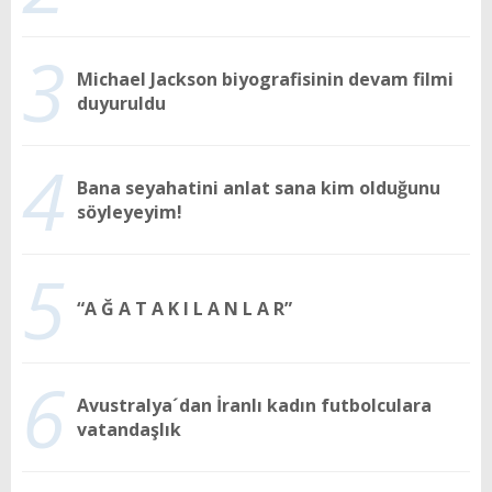
3
Michael Jackson biyografisinin devam filmi
duyuruldu
4
Bana seyahatini anlat sana kim olduğunu
söyleyeyim!
5
“A Ğ A T A K I L A N L A R”
6
Avustralya´dan İranlı kadın futbolculara
vatandaşlık