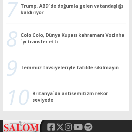
7
Trump, ABD´de doğumla gelen vatandaşlığı
kaldırıyor
8
Colo Colo, Dünya Kupası kahramanı Vozinha
´yı transfer etti
9
Temmuz tavsiyeleriyle tatilde sıkılmayın
10
Britanya´da antisemitizm rekor
seviyede