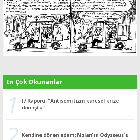
En Çok Okunanlar
1
J7 Raporu: "Antisemitizm küresel krize
dönüştü"
2
Kendine dönen adam; Nolan´ın Odysseus´u