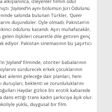
a alkışlanınca, izleyenler filmin ödül
mıştı.
‘Joyland’
in aynı bölümün Jüri Ödülünü
eninde salonda bulunan Türkler,
‘Queer
larını düşündüler. Öyle olmadı; Pakistan’ın
 ikinci ödülünü kazandı. Aşırı muhafazakâr,
gelen ilişkileri cesaretle dile getiren genç
 ediyor. Pakistan sinemasının bu şaşırtıcı
’in ‘
Joyland’
filminde, otoriter babalarının
oylarını sürdürecek erkek çocuklarının
kat ailenin geleceğe dair planları, hem
 duruşları, beklenti ve zorunluluklarını
 oğulları Haydar gizlice bir erotik kabarede
 dans ettiği trans kadın şarkıcıya âşık olur.
oliyle yüklü, duygusal bir film.