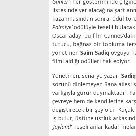
Günler’
i her gösteriminde çılgınc
listesinde yer alacağına şartlan
kazanmasından sonra, ödül tör
Palmiye’
ödülüyle teselli bulacak
Oscar adayı bu film Cannes’daki
tutucu, bağnaz bir topluma ters 
yönetmen
Saim Sadiq
övgüyü hak
filmi aldığı ödülleri hak ediyor.
Yönetmen, senaryo yazarı
Sadiq
sözünü dinlemeyen Rana ailesi s
varlığıyla gurur duymaktadır. Fa
çevreye hem de kendilerine karşı
değiştirecek bir şey olur: Küçük
iş bulur, üstüne üstlük arkasında
‘Joyland’
neşeli anlar kadar melank