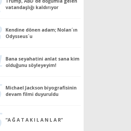
2
Trump, ABD´de doğumla gelen
vatandaşlığı kaldırıyor
3
Kendine dönen adam; Nolan´ın
Odysseus´u
4
Bana seyahatini anlat sana kim
olduğunu söyleyeyim!
5
Michael Jackson biyografisinin
devam filmi duyuruldu
6
“A Ğ A T A K I L A N L A R”