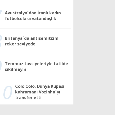
7
Avustralya´dan İranlı kadın
futbolculara vatandaşlık
8
Britanya´da antisemitizm
rekor seviyede
9
Temmuz tavsiyeleriyle tatilde
sıkılmayın
10
Colo Colo, Dünya Kupası
kahramanı Vozinha´yı
transfer etti