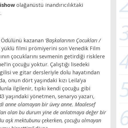
hishow
olağanüstü inandırıcılıktaki
.
e Ödülünü kazanan
‘Başkalarının Çocukları /
 yüklü filmi prömiyerini son Venedik Film
ının çocuklarını sevmenin getirdiği risklere
’in çocuğu yoktur. Çalıştığı lisedeki
gilisi ve gitar dersleriyle dolu hayatından
, onun dört yaşındaki kızı Leila’ya
nlunla ilgilenir, tıpkı kendi çocuğu gibi
43 yaşındaki yönetmen, senaryo yazarı,
di anne olamayan bir üvey anne. Maalesef
dan olan bu durum yine de anlatmaya değer bir
. Bu aşk mektubunu çekerken, çocuğu olmayan