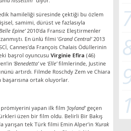
ğumu hissettim”
diyor.
ik hamileliği süresinde çektiği bu özlem
işisel, samimi, dürüst ve fazlasıyla
Belle Epine’
2010’da Fransız Eleştirmenler
anmıştı. En ünlü filmi ‘
Grand Central’
2013
SCİ, Cannes’da François Chalais Ödüllerinin
teki başrol oyuncusu
Virginie Efira
(46)
ven’in
‘Benedetta’
ve
‘Elle’
filmlerinde, Justine
ününü artırdı. Filmde Roschdy Zem ve Chiara
başarısına ortak oluyorlar.
prömiyerini yapan ilk film
‘Joyland’
geçen
rkleri üzen bir film oldu. Belirli Bir Bakış
 yarışan tek Türk filmi Emin Alper’in
‘Kurak