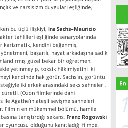
nçlık ve narsisizm duyguları eşliğinde,
en bu üçlü ilişkiyi,
Ira Sachs–Mauricio
kter tahlilleri eşliğinde senaryolarında
ar karizmatik, kendini beğenmiş,
yönetmeni, başarılı, hayat arkadaşına sadık
 sonlandırmış güzel bekar bir öğretmen.
kle yetinmeyip, toksik hâkimiyetini iki
meyi kendinde hak görür. Sachs’ın,
görüntü
En
esteğiyle iki erkek arasındaki seks sahneleri,
cüretli. (Ozon filmlerinde dahi
 ile Agathe’ın ateşli sevişme sahneleri
or. Filmin en mükemmel bölümü, hamile
basına tanıştırdığı sekans.
Franz Rogowski
r oyuncusu olduğunu kanıtladığı filmde,