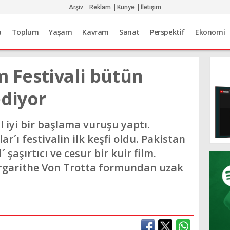
Arşiv
Reklam
Künye
İletişim
a
Toplum
Yaşam
Kavram
Sanat
Perspektif
Ekonomi
lm Festivali bütün
ediyor
val iyi bir başlama vuruşu yaptı.
ar´ı festivalin ilk keşfi oldu. Pakistan
şaşırtıcı ve cesur bir kuir film.
garithe Von Trotta formundan uzak