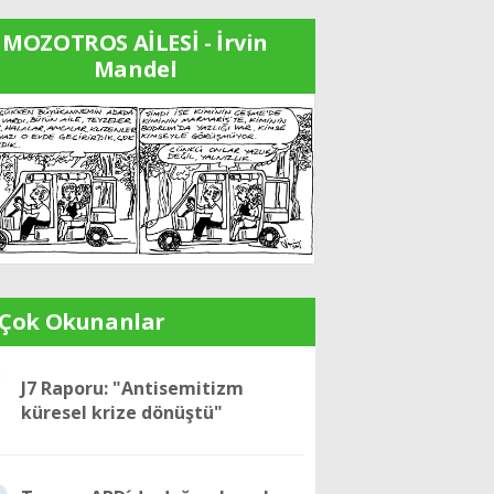
MOZOTROS AİLESİ - İrvin
Mandel
 Çok Okunanlar
1
J7 Raporu: "Antisemitizm
küresel krize dönüştü"