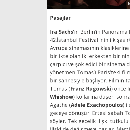
I
Pasajlar
Ira Sachs
’ın Berlin’in Panoram
42.İstanbul Festivali’nin ilk şaşır
Avrupa sinemasının klasiklerine
birlikte olan iki erkekten birinin
çarpıcı ve şok edici bir sinema dil
yönetmen Tomas’ı Paris’teki fil
bir sahnesiyle başlıyor. Filmin 
Tomas (
Franz Rugowski
) önce İ
Whishow
) kollarına düşer, sonr
Agathe (
Adele Exachopoulos
) i
geceye dönüşür. Ertesi sabah To
söyler. Tek gecelik ilişki tutkul
ilişki de değişmeye başlar. Mart