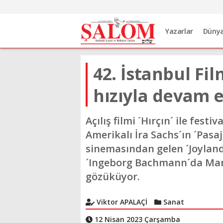
Yazarlar
Düny
42. İstanbul Fi
hızıyla devam 
Açılış filmi ´Hırçın´ ile festi
Amerikalı İra Sachs´ın ´Pasajl
sinemasından gelen ´Joyland´ 
´Ingeborg Bachmann´da Mar
gözüküyor.
Viktor APALAÇİ
Sanat
12 Nisan 2023 Çarşamba