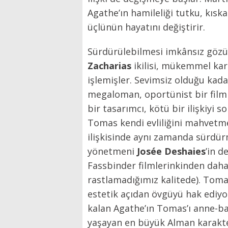
Agathe’ın hamileliği tutku, kıska
üçlünün hayatını değiştirir.
Sürdürülebilmesi imkânsız gözük
Zacharias
ikilisi, mükemmel kara
işlemişler. Sevimsiz olduğu kad
megaloman, oportünist bir film 
bir tasarımcı, kötü bir ilişkiyi
Tomas kendi evliliğini mahvetme
ilişkisinde aynı zamanda sürdür
yönetmeni
Josée Deshaies
’in d
Fassbinder filmlerinkinden daha 
rastlamadığımız kalitede). Tomas
estetik açıdan övgüyü hak ediy
kalan Agathe’ın Tomas’ı anne-ba
yaşayan en büyük Alman karakte