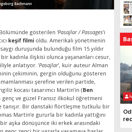
ngeborg Bachmann
a Bölümünde gösterilen
‘Pasajlar / Passages’
ı
Ba
tıcı
keşif filmi
oldu. Amerikalı yönetmenin
 saygı duruşunda bulunduğu film 15 yıldır
 bir kadınla ilişkisi olunca yaşananları cesur,
iyle anlatıyor. ‘
Pasajlar
’, kuir auteur Alman
minin çekiminin, gergin olduğunu gösteren
tamamlanması şerefine verilen partide,
ngiliz kocası tasarımcı Martin’in (
Ben
İ
a genç ve güzel Fransız ilkokul öğretmeni
le tanışır. Bir danstaki flörtleşme tutkulu bir
Od
mas Martin’e gururla bir kadınla yattığını
re
u bir aşka dönüşünce iki erkek arasındaki
in genç zenci bir yazarla yaşamaya başlar.