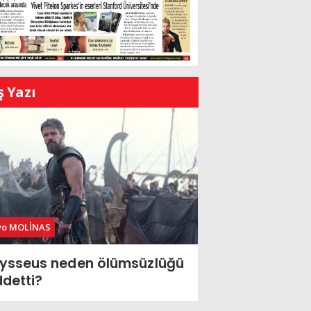
ş Yazı
vo MOLİNAS
ysseus neden ölümsüzlüğü
ddetti?