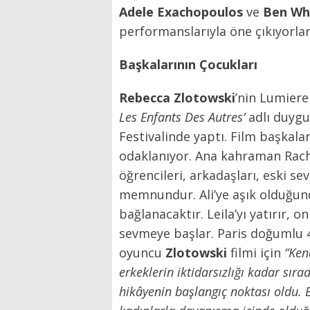
Adele Exachopoulos
ve
Ben W
performanslarıyla öne çıkıyorlar
Başkalarının Çocukları
Rebecca
Zlotowski
’nin Lumier
Les Enfants Des Autres’
adlı duygu
Festivalinde yaptı. Film başkalar
odaklanıyor. Ana kahraman Rachel
öğrencileri, arkadaşları, eski sev
memnundur. Ali’ye aşık olduğunda
bağlanacaktır. Leila’yı yatırır, o
sevmeye başlar. Paris doğumlu 
oyuncu
Zlotowski
filmi için
“Ken
erkeklerin iktidarsızlığı kadar
sıra
hikâyenin başlangıç noktası oldu