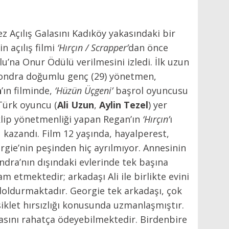
kez Açılış Galasını Kadıköy yakasındaki bir
in açılış filmi
‘Hırçın / Scrapper’
dan önce
lu’na Onur Ödülü verilmesini izledi. İlk uzun
 Londra doğumlu genç (29) yönetmen,
n
’ın filminde,
‘Hüzün Üçgeni’
başrol oyuncusu
 Türk oyuncu (
Ali Uzun
,
Aylin Tezel
) yer
i klip yönetmenliği yapan Regan’ın
‘Hırçın’
ı
kazandı. Film 12 yaşında, hayalperest,
gie’nin peşinden hiç ayrılmıyor. Annesinin
ra’nın dışındaki evlerinde tek başına
 etmektedir; arkadaşı Ali ile birlikte evini
doldurmaktadır. Georgie tek arkadaşı, çok
bisiklet hırsızlığı konusunda uzmanlaşmıştır.
irasını rahatça ödeyebilmektedir. Birdenbire