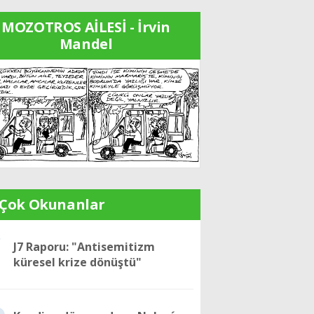
MOZOTROS AİLESİ - İrvin
Mandel
 Çok Okunanlar
1
J7 Raporu: "Antisemitizm
küresel krize dönüştü"