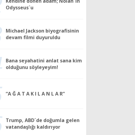
2
Kendine dönen adam; Nolan´ın
Odysseus´u
3
Michael Jackson biyografisinin
devam filmi duyuruldu
4
Bana seyahatini anlat sana kim
olduğunu söyleyeyim!
5
“A Ğ A T A K I L A N L A R”
6
Trump, ABD´de doğumla gelen
vatandaşlığı kaldırıyor