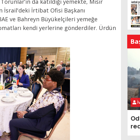
Torunlar’ın da katıldığı yemekte, Mısır
 İsrail'deki İrtibat Ofisi Başkanı
BAE ve Bahreyn Büyükelçileri yemeğe
omatları kendi yerlerine gönderdiler. Ürdün
Ba
İ
Od
re