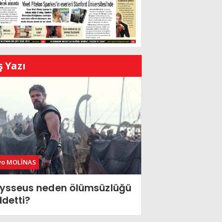
ş Yazı
vo MOLİNAS
ysseus neden ölümsüzlüğü
ddetti?