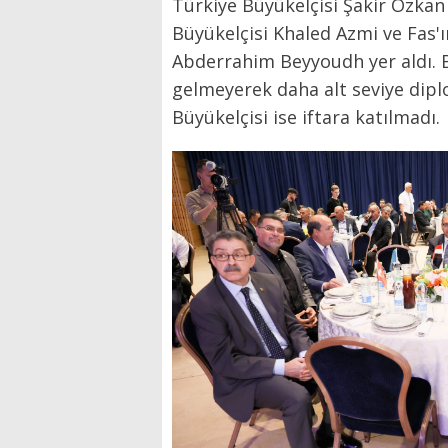
Türkiye Büyükelçisi Şakir Özkan 
Büyükelçisi Khaled Azmi ve Fas'ın
Abderrahim Beyyoudh yer aldı. 
gelmeyerek daha alt seviye dipl
Büyükelçisi ise iftara katılmadı.