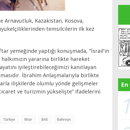
ine Arnavutluk, Kazakistan, Kosova,
kelçiliklerinden temsilcilerin ilk kez
 iftar yemeğinde yaptığı konuşmada, "İsrail'in
 halkımızın yararına birlikte hareket
yatını iyileştirebileceğimizi kanıtlayan
masıdır. İbrahim Anlaşmalarıyla birlikte
rla ilişkilerde olumlu yönde gelişmeler
En
icaret ve turizmin yükselişte’’ ifadelerini
Türkiye
Mısır
BAE
Bahreyn