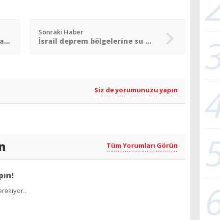
Sonraki Haber
İsrailli ve Avrupalı araştırmacılar, Dünya´ya en yakın kara delikleri keşfetti
İsrail deprem bölgelerine su arıtma sistemleri kurdu
Siz de yorumunuzu yapın
n
Tüm Yorumları Görün
pın!
rekiyor..