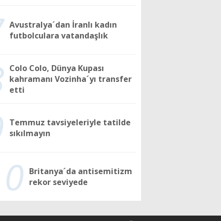
7
Avustralya´dan İranlı kadın
futbolculara vatandaşlık
8
Colo Colo, Dünya Kupası
kahramanı Vozinha´yı transfer
etti
9
Temmuz tavsiyeleriyle tatilde
sıkılmayın
10
Britanya´da antisemitizm
rekor seviyede