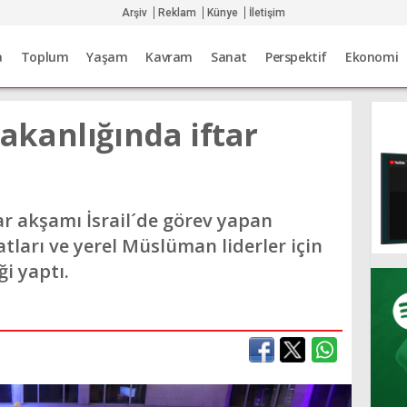
Arşiv
Reklam
Künye
İletişim
a
Toplum
Yaşam
Kavram
Sanat
Perspektif
Ekonomi
 Bakanlığında iftar
zar akşamı İsrail´de görev yapan
ları ve yerel Müslüman liderler için
ği yaptı.