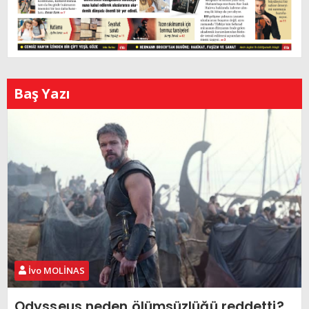
Baş Yazı
İvo MOLİNAS
Odysseus neden ölümsüzlüğü reddetti?