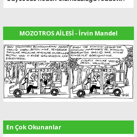
MOZOTROS AİLESİ - İrvin Mandel
En Çok Okunanlar