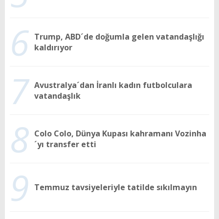
6
Trump, ABD´de doğumla gelen vatandaşlığı
kaldırıyor
7
Avustralya´dan İranlı kadın futbolculara
vatandaşlık
8
Colo Colo, Dünya Kupası kahramanı Vozinha
´yı transfer etti
9
Temmuz tavsiyeleriyle tatilde sıkılmayın