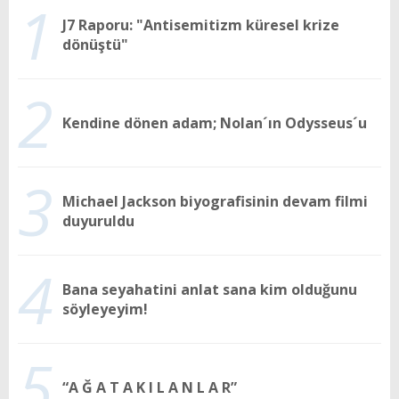
1
J7 Raporu: "Antisemitizm küresel krize
dönüştü"
2
Kendine dönen adam; Nolan´ın Odysseus´u
3
Michael Jackson biyografisinin devam filmi
duyuruldu
4
Bana seyahatini anlat sana kim olduğunu
söyleyeyim!
5
“A Ğ A T A K I L A N L A R”