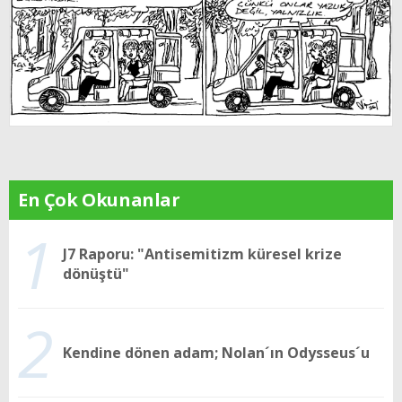
En Çok Okunanlar
1
J7 Raporu: "Antisemitizm küresel krize
dönüştü"
2
Kendine dönen adam; Nolan´ın Odysseus´u