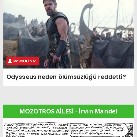
İvo MOLİNAS
Odysseus neden ölümsüzlüğü reddetti?
MOZOTROS AİLESİ - İrvin Mandel