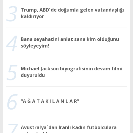
3
Trump, ABD´de doğumla gelen vatandaşlığı
kaldırıyor
4
Bana seyahatini anlat sana kim olduğunu
söyleyeyim!
5
Michael Jackson biyografisinin devam filmi
duyuruldu
6
“A Ğ A T A K I L A N L A R”
7
Avustralya´dan İranlı kadın futbolculara