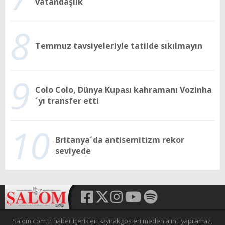
vatandaşlık
8
Temmuz tavsiyeleriyle tatilde sıkılmayın
9
Colo Colo, Dünya Kupası kahramanı Vozinha
´yı transfer etti
10
Britanya´da antisemitizm rekor
seviyede
Salom.com.tr haber içerikleri kaynak gösterilmeden alıntı yapılamaz,