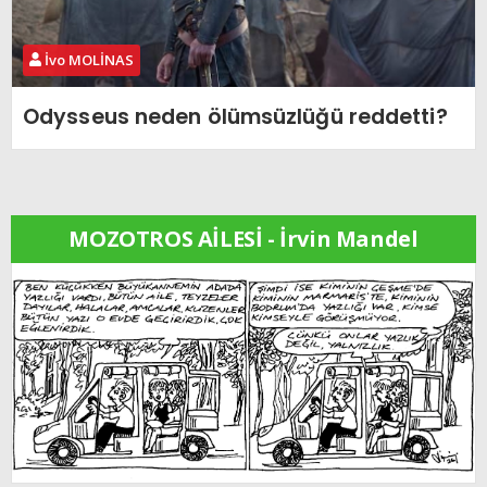
İvo MOLİNAS
Odysseus neden ölümsüzlüğü reddetti?
MOZOTROS AİLESİ - İrvin Mandel