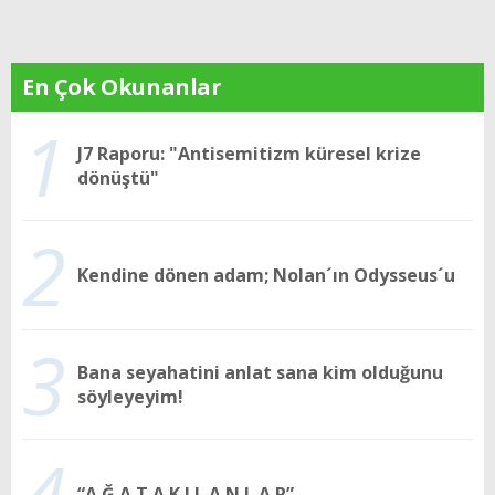
En Çok Okunanlar
1
J7 Raporu: "Antisemitizm küresel krize
dönüştü"
2
Kendine dönen adam; Nolan´ın Odysseus´u
3
Bana seyahatini anlat sana kim olduğunu
söyleyeyim!
4
“A Ğ A T A K I L A N L A R”