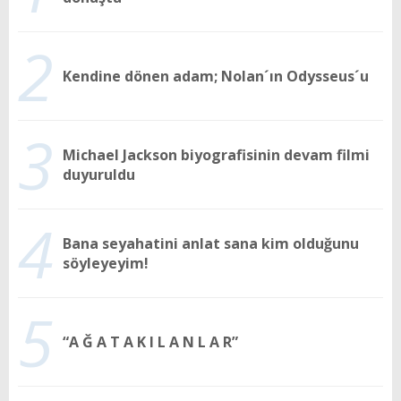
2
Kendine dönen adam; Nolan´ın Odysseus´u
3
Michael Jackson biyografisinin devam filmi
duyuruldu
4
Bana seyahatini anlat sana kim olduğunu
söyleyeyim!
5
“A Ğ A T A K I L A N L A R”