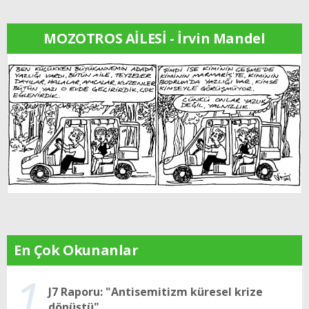
MOZOTROS AİLESİ - İrvin Mandel
En Çok Okunanlar
1
J7 Raporu: "Antisemitizm küresel krize
dönüştü"