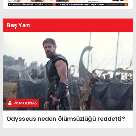
Baş Yazı
İvo MOLİNAS
Odysseus neden ölümsüzlüğü reddetti?