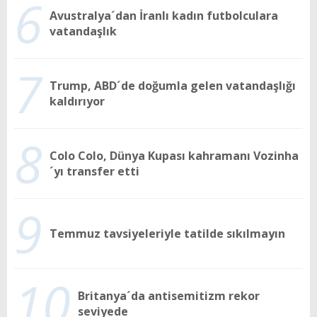
6
Avustralya´dan İranlı kadın futbolculara
vatandaşlık
7
Trump, ABD´de doğumla gelen vatandaşlığı
kaldırıyor
8
Colo Colo, Dünya Kupası kahramanı Vozinha
´yı transfer etti
9
Temmuz tavsiyeleriyle tatilde sıkılmayın
10
Britanya´da antisemitizm rekor
seviyede