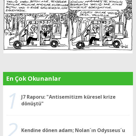
En Çok Okunanlar
1
J7 Raporu: "Antisemitizm küresel krize
dönüştü"
2
Kendine dönen adam; Nolan´ın Odysseus´u