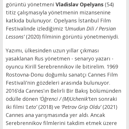
görüntü yönetmeni
Vladislav Opelyans
(54)
titiz çalışmasıyla yönetmenin mizansenine
katkıda bulunuyor. Opelyans İstanbul Film
Festivalinde izlediğimiz
‘Umudun Dili / Persian
Lessons’
(2020) filminin görüntü yönetmeniydi.
Yazımı, ülkesinden uzun yıllar çıkması
yasaklanan Rus yönetmen - senaryo yazarı -
oyuncu Kirill Serebrennikov
ile bitirelim. 1969
Rostovna-Donu doğumlu sanatçı Cannes Film
Festivali’nin gözdeleri arasında bulunuyor.
2016’da Cannes’ın Belirli Bir Bakış bölümünden
ödülle dönen
‘Öğrenci / (M)Uchenik’
ten sonraki
iki filmi
‘Leto’
(2018)
ve
‘Petrov Grip Oldu’
(2021)
Cannes ana yarışmasında yer aldı. Ancak
Serebrennikov filmlerini takdim etmek üzere