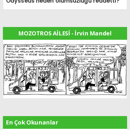
Odysseus neden ölümsüzlüğü reddetti?
MOZOTROS AİLESİ - İrvin Mandel
En Çok Okunanlar