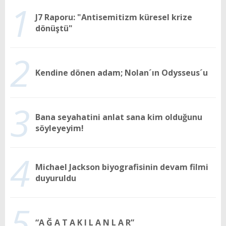
1
J7 Raporu: "Antisemitizm küresel krize
dönüştü"
2
Kendine dönen adam; Nolan´ın Odysseus´u
3
Bana seyahatini anlat sana kim olduğunu
söyleyeyim!
4
Michael Jackson biyografisinin devam filmi
duyuruldu
5
“A Ğ A T A K I L A N L A R”