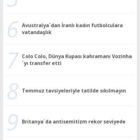
6
Avustralya´dan İranlı kadın futbolculara
vatandaşlık
7
Colo Colo, Dünya Kupası kahramanı Vozinha
´yı transfer etti
8
Temmuz tavsiyeleriyle tatilde sıkılmayın
9
Britanya´da antisemitizm rekor seviyede