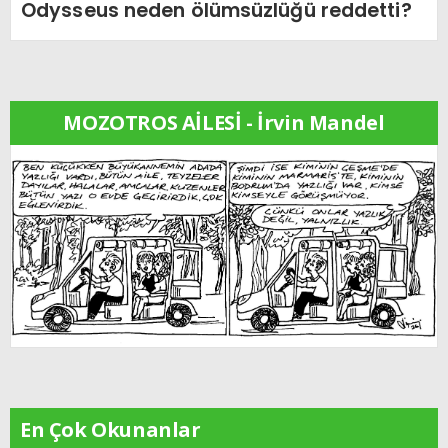
Odysseus neden ölümsüzlüğü reddetti?
MOZOTROS AİLESİ - İrvin Mandel
En Çok Okunanlar