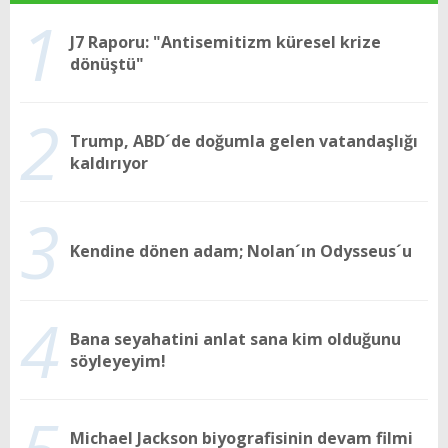
1
J7 Raporu: "Antisemitizm küresel krize
dönüştü"
2
Trump, ABD´de doğumla gelen vatandaşlığı
kaldırıyor
3
Kendine dönen adam; Nolan´ın Odysseus´u
4
Bana seyahatini anlat sana kim olduğunu
söyleyeyim!
Michael Jackson biyografisinin devam filmi