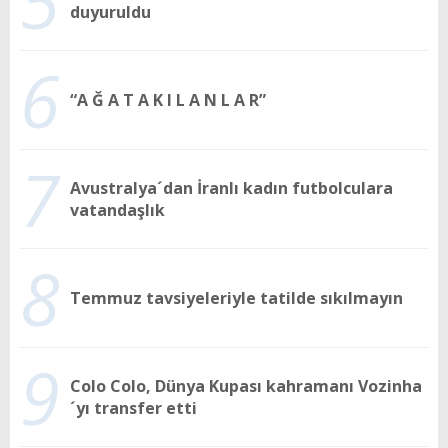
5
duyuruldu
6
“A Ğ A T A K I L A N L A R”
7
Avustralya´dan İranlı kadın futbolculara
vatandaşlık
8
Temmuz tavsiyeleriyle tatilde sıkılmayın
9
Colo Colo, Dünya Kupası kahramanı Vozinha
´yı transfer etti