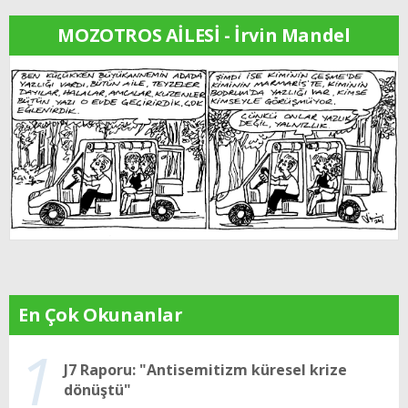
MOZOTROS AİLESİ - İrvin Mandel
En Çok Okunanlar
1
J7 Raporu: "Antisemitizm küresel krize
dönüştü"