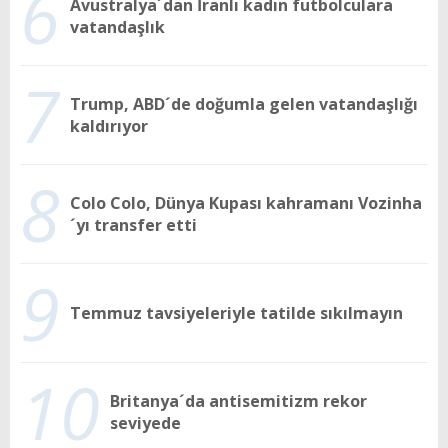
6
Avustralya´dan İranlı kadın futbolculara
vatandaşlık
7
Trump, ABD´de doğumla gelen vatandaşlığı
kaldırıyor
8
Colo Colo, Dünya Kupası kahramanı Vozinha
´yı transfer etti
9
Temmuz tavsiyeleriyle tatilde sıkılmayın
10
Britanya´da antisemitizm rekor
seviyede