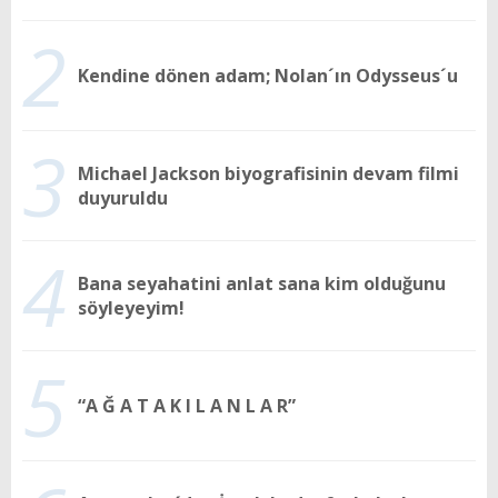
2
Kendine dönen adam; Nolan´ın Odysseus´u
3
Michael Jackson biyografisinin devam filmi
duyuruldu
4
Bana seyahatini anlat sana kim olduğunu
söyleyeyim!
5
“A Ğ A T A K I L A N L A R”