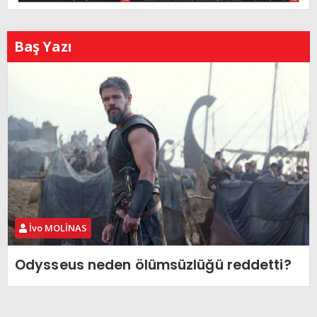
Baş Yazı
İvo MOLİNAS
Odysseus neden ölümsüzlüğü reddetti?