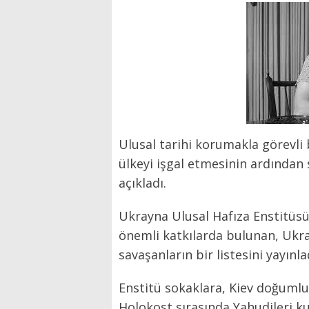
Ulusal tarihi korumakla görevli
ülkeyi işgal etmesinin ardından 
açıkladı.
Ukrayna Ulusal Hafıza Enstitüs
önemli katkılarda bulunan, Ukray
savaşanların bir listesini yayınla
Enstitü sokaklara, Kiev doğumlu
Holokost sırasında Yahudileri ku