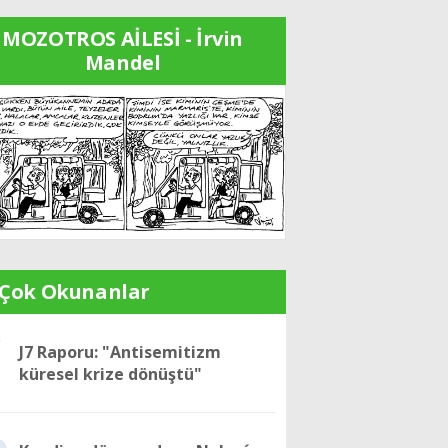
MOZOTROS AİLESİ - İrvin
Mandel
 Çok Okunanlar
1
J7 Raporu: "Antisemitizm
küresel krize dönüştü"