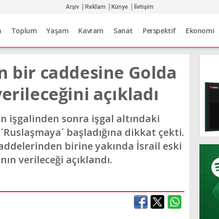
Arşiv
Reklam
Künye
İletişim
a
Toplum
Yaşam
Kavram
Sanat
Perspektif
Ekonomi
n bir caddesine Golda
erileceğini açıkladı
ın işgalinden sonra işgal altındaki
 ´Ruslaşmaya´ başladığına dikkat çekti.
addelerinden birine yakında İsrail eski
ın verileceği açıklandı.