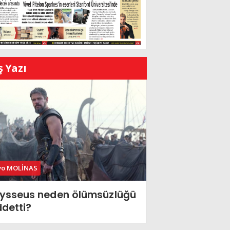
ş Yazı
vo MOLİNAS
ysseus neden ölümsüzlüğü
ddetti?