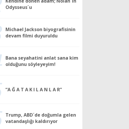
2
Kendine dönen adam; Nolan´ın
Odysseus´u
3
Michael Jackson biyografisinin
devam filmi duyuruldu
4
Bana seyahatini anlat sana kim
olduğunu söyleyeyim!
5
“A Ğ A T A K I L A N L A R”
6
Trump, ABD´de doğumla gelen
vatandaşlığı kaldırıyor