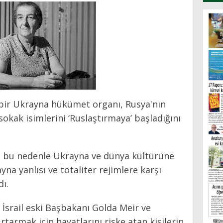
 bir Ukrayna hükümet organı, Rusya'nın
sokak isimlerini ‘Ruslaştırmaya’ başladığını
ü bu nedenle Ukrayna ve dünya kültürüne
na yanlısı ve totaliter rejimlere karşı
dı.
 İsrail eski Başbakanı Golda Meir ve
rtarmak için hayatlarını riske atan kişilerin