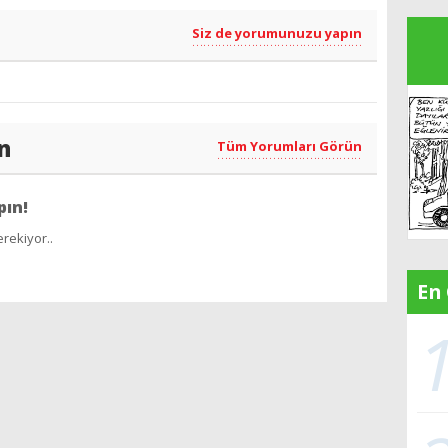
Siz de yorumunuzu yapın
n
Tüm Yorumları Görün
pın!
rekiyor..
En