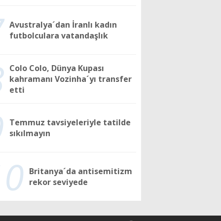
7
Avustralya´dan İranlı kadın
futbolculara vatandaşlık
8
Colo Colo, Dünya Kupası
kahramanı Vozinha´yı transfer
etti
9
Temmuz tavsiyeleriyle tatilde
sıkılmayın
10
Britanya´da antisemitizm
rekor seviyede