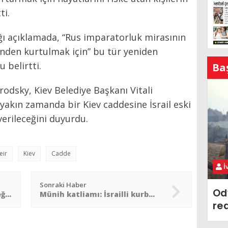
ti.
ığı açıklamada, “Rus imparatorluk mirasının
rinden kurtulmak için” bu tür yeniden
 belirtti.
Ba
Brodsky, Kiev Belediye Başkanı Vitali
yakın zamanda bir Kiev caddesine İsrail eski
verileceğini duyurdu.
eir
Kiev
Cadde
İ
Sonraki Haber
Od
New York Valiliği Holokost eğitim yasasını imzaladı
Münih katliamı: İsrailli kurbanların aileleri anma törenini boykot edecek
re