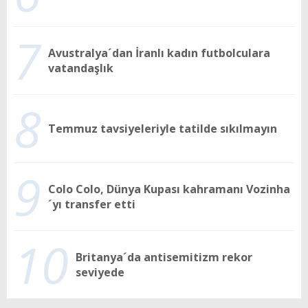
7
Avustralya´dan İranlı kadın futbolculara
vatandaşlık
8
Temmuz tavsiyeleriyle tatilde sıkılmayın
9
Colo Colo, Dünya Kupası kahramanı Vozinha
´yı transfer etti
10
Britanya´da antisemitizm rekor
seviyede