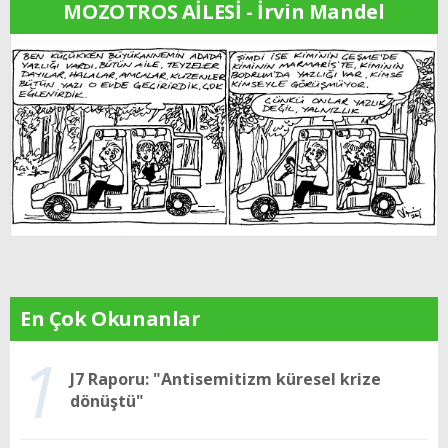
MOZOTROS AİLESİ - İrvin Mandel
En Çok Okunanlar
1
J7 Raporu: "Antisemitizm küresel krize
dönüştü"