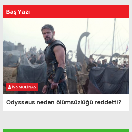
Baş Yazı
İvo MOLİNAS
Odysseus neden ölümsüzlüğü reddetti?