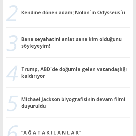
2
Kendine dönen adam; Nolan´ın Odysseus´u
3
Bana seyahatini anlat sana kim olduğunu
söyleyeyim!
4
Trump, ABD´de doğumla gelen vatandaşlığı
kaldırıyor
5
Michael Jackson biyografisinin devam filmi
duyuruldu
6
“A Ğ A T A K I L A N L A R”