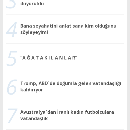
3
duyuruldu
4
Bana seyahatini anlat sana kim olduğunu
söyleyeyim!
5
“A Ğ A T A K I L A N L A R”
6
Trump, ABD´de doğumla gelen vatandaşlığı
kaldırıyor
7
Avustralya´dan İranlı kadın futbolculara
vatandaşlık