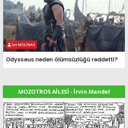
İvo MOLİNAS
Odysseus neden ölümsüzlüğü reddetti?
MOZOTROS AİLESİ - İrvin Mandel