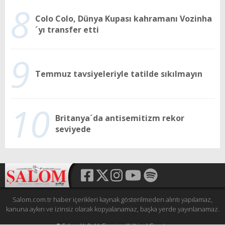
8
Colo Colo, Dünya Kupası kahramanı Vozinha
´yı transfer etti
9
Temmuz tavsiyeleriyle tatilde sıkılmayın
10
Britanya´da antisemitizm rekor
seviyede
Salom.com.tr haber içerikleri kaynak gösterilmeden alıntı yapılamaz,
kanuna aykırı ve izinsiz olarak kopyalanamaz, başka yerde yayınlanamaz.