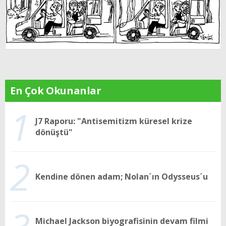
En Çok Okunanlar
1
J7 Raporu: "Antisemitizm küresel krize
dönüştü"
2
Kendine dönen adam; Nolan´ın Odysseus´u
Michael Jackson biyografisinin devam filmi