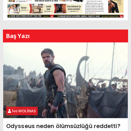
Baş Yazı
İvo MOLİNAS
Odysseus neden ölümsüzlüğü reddetti?