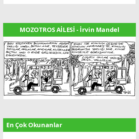
MOZOTROS AİLESİ - İrvin Mandel
En Çok Okunanlar