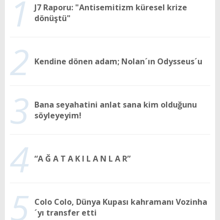
1
J7 Raporu: "Antisemitizm küresel krize
dönüştü"
2
Kendine dönen adam; Nolan´ın Odysseus´u
3
Bana seyahatini anlat sana kim olduğunu
söyleyeyim!
4
“A Ğ A T A K I L A N L A R”
5
Colo Colo, Dünya Kupası kahramanı Vozinha
´yı transfer etti