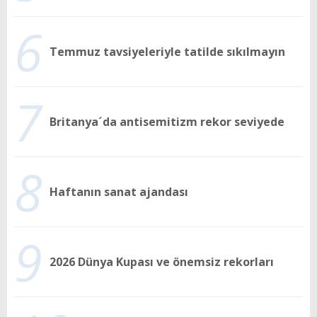
6
Temmuz tavsiyeleriyle tatilde sıkılmayın
7
Britanya´da antisemitizm rekor seviyede
8
Haftanın sanat ajandası
9
2026 Dünya Kupası ve önemsiz rekorları