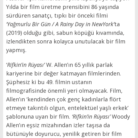
Yılda bir film üretme prensibini 86 yaşında
sürdüren sanatçı, tıpkı bir önceki filmi
‘Yağmurlu Bir Gün / A Rainy Day in NewYork’
ta
(2019) olduğu gibi, sabun köpüğü kıvamında,
izlendikten sonra kolayca unutulacak bir film
yapmış.
‘
Rifkin’in Rüyası’
W. Allen’ın 65 yıllık parlak
kariyerine bir değer katmayan filmlerinden.
Şüphesiz ki bu 49. filmin ustanın
filmografisinde önemli yeri olmayacak. Film,
Allen’ın ‘kendinden çok genç kadınlarla flört
etmeye takıntılı olgun, entelektüel yaşlı erkek’
şablonuna uyan bir film.
‘
Rifkin’in Rüyası’
Woody
Allen’ın eşsiz mizahından izler taşısa da
bütünüyle doyurucu, yenilik getiren bir film