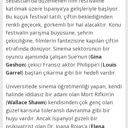
Sebastian’da düzenlenen film festivaline
katılmak üzere İspanya’ya gelişleriyle başlıyor.
Bu küçük festival tatili, çiftin beklediğinden
renkli geçecek, görkemli bir hal alacaktır. Konu
festivalin yarışma büyüsüne, şehrin
çekiciliğine, filmlerin fantezisine kapılan çiftin
etrafında dönüyor. Sinema sektörünün bir
oyuncu ajansında çalışan Sue’nun (
Gina
Geshon
) çekici Fransız aktör Philippe’i (
Louis
Garrel
) baştan çıkarma gibi bir hedefi vardır.
Üniversitede sinema öğretmenliği yapan, kendi
halinde iddiasız bir adam olan Mort Rifkin’in
(
Wallace Shawn
) kendisinden çok genç olan
güzel karısına toleranslı davranma gibi bir
huyu vardır. Ancak İspanyol güzeli bir
psikiyatrist olan Dr. Joana Rojas’a (
Elena