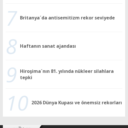
7
Britanya´da antisemitizm rekor seviyede
8
Haftanın sanat ajandası
9
Hiroşima´nın 81. yılında nükleer silahlara
tepki
10
2026 Dünya Kupası ve önemsiz rekorları