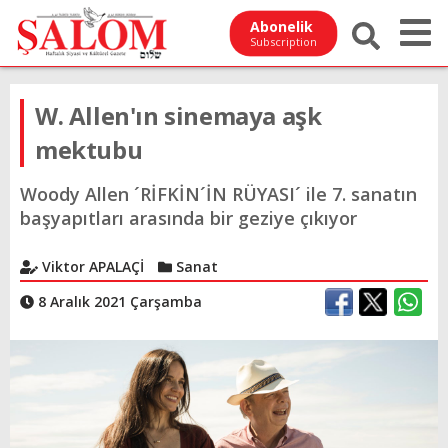
Abonelik
Subscription
W. Allen'ın sinemaya aşk
mektubu
Woody Allen ´RİFKİN´İN RÜYASI´ ile 7. sanatın
başyapıtları arasında bir geziye çıkıyor
Viktor APALAÇİ
Sanat
8 Aralık 2021 Çarşamba