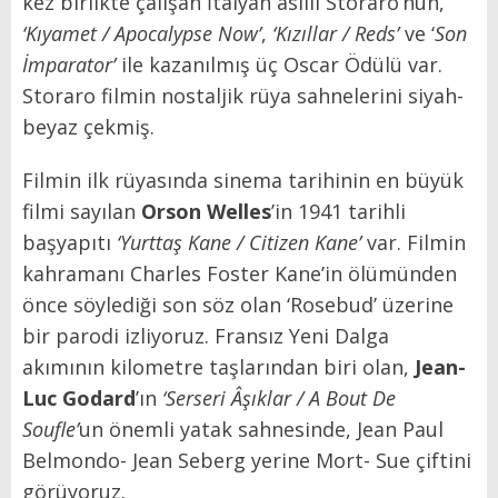
kez birlikte çalışan İtalyan asıllı Storaro’nun,
‘Kıyamet /
Apocalypse Now’
,
‘Kızıllar / Reds’
ve ‘
Son
İmparator’
ile kazanılmış üç Oscar Ödülü var.
Storaro filmin nostaljik rüya sahnelerini siyah-
beyaz çekmiş.
Filmin ilk rüyasında sinema tarihinin en büyük
filmi sayılan
Orson Welles
’in 1941 tarihli
başyapıtı
‘
Yurttaş Kane / Citizen Kane’
var. Filmin
kahramanı Charles Foster Kane’in ölümünden
önce söylediği son söz olan ‘Rosebud’ üzerine
bir parodi izliyoruz. Fransız Yeni Dalga
akımının kilometre taşlarından biri olan,
Jean-
Luc Godard
’ın
‘Serseri Âşıklar / A Bout De
Soufle’
un önemli yatak sahnesinde, Jean Paul
Belmondo- Jean Seberg yerine Mort- Sue çiftini
görüyoruz.