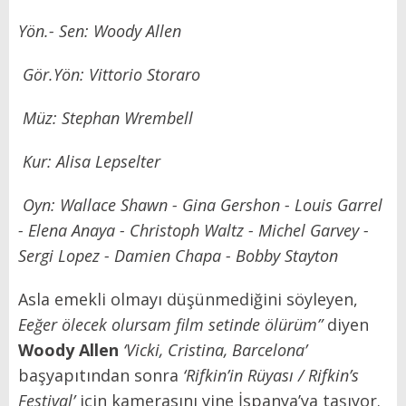
Yön.- Sen: Woody Allen
Gör.Yön: Vittorio Storaro
Müz: Stephan Wrembell
Kur: Alisa Lepselter
Oyn: Wallace Shawn - Gina Gershon - Louis Garrel
- Elena Anaya - Christoph Waltz - Michel Garvey -
Sergi Lopez - Damien Chapa - Bobby Stayton
Asla emekli olmayı düşünmediğini söyleyen,
Eeğer ölecek olursam film setinde ölürüm”
diyen
Woody Allen
‘Vicki, Cristina, Barcelona’
başyapıtından sonra
‘Rifkin’in Rüyası / Rifkin’s
Festival’
için kamerasını yine İspanya’ya taşıyor.