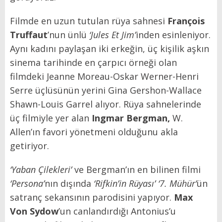
Filmde en uzun tutulan rüya sahnesi
François
Truffaut
’nun ünlü
‘Jules Et Jim’
inden esinleniyor.
Aynı kadını paylaşan iki erkeğin, üç kişilik aşkın
sinema tarihinde en çarpıcı örneği olan
filmdeki Jeanne Moreau-Oskar Werner-Henri
Serre üçlüsünün yerini Gina Gershon-Wallace
Shawn-Louis Garrel alıyor. Rüya sahnelerinde
üç filmiyle yer alan
Ingmar Bergman,
W.
Allen’ın favori yönetmeni olduğunu akla
getiriyor.
‘Yaban Çilekleri’
ve Bergman’ın en bilinen filmi
‘Persona’
nın dışında
‘Rifkin’in Rüyası’ ‘7. Mühür’
ün
satranç sekansının parodisini yapıyor.
Max
Von Sydow
’un canlandırdığı Antonius’u