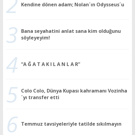
2
Kendine dönen adam; Nolan´ın Odysseus´u
3
Bana seyahatini anlat sana kim olduğunu
söyleyeyim!
4
“A Ğ A T A K I L A N L A R”
5
Colo Colo, Dünya Kupası kahramanı Vozinha
´yı transfer etti
6
Temmuz tavsiyeleriyle tatilde sıkılmayın