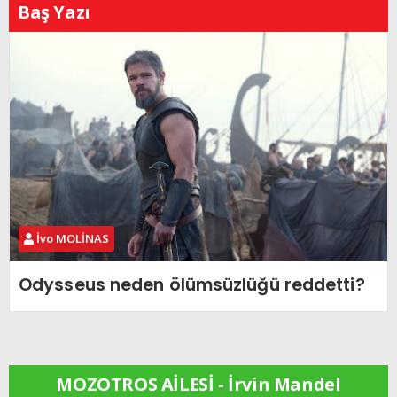
Baş Yazı
İvo MOLİNAS
Odysseus neden ölümsüzlüğü reddetti?
MOZOTROS AİLESİ - İrvin Mandel