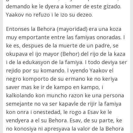
demando ke le dyera a komer de este gizado.
Yaakov no refuzo i le izo su dezeo.
Entonses la Behora (mayoridad) era una koza
muy emportante entre las famiyas onoradas. I
ke es, despues de la muerte de un padre, se
okupava el ijo mayor (Behor) del rijo de la kaza
i de la edukasyon de la famiya. I todo deviya ser
rejido por su komando. I vyendo Yaakov el
negro komporto de su ermano ke no keriya
saver mas ke ir de kampo en kampo, i
kalkolando kon muncho razon ke una persona
semejante no va ser kapavle de rijir la famiya
kon onra i onestedad, le rogo a Esav ke le
vendyera a el su Behora. Esav, de su parte, ke
no konosiya ni apresyava la valor de la Behora