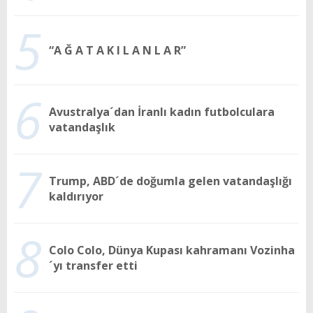
5
“A Ğ A T A K I L A N L A R”
6
Avustralya´dan İranlı kadın futbolculara
vatandaşlık
7
Trump, ABD´de doğumla gelen vatandaşlığı
kaldırıyor
8
Colo Colo, Dünya Kupası kahramanı Vozinha
´yı transfer etti