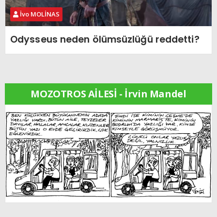
İvo MOLİNAS
Odysseus neden ölümsüzlüğü reddetti?
MOZOTROS AİLESİ - İrvin Mandel