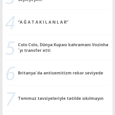
4
“A Ğ A T A K I L A N L A R”
5
Colo Colo, Dünya Kupası kahramanı Vozinha
´yı transfer etti
6
Britanya´da antisemitizm rekor seviyede
7
Temmuz tavsiyeleriyle tatilde sıkılmayın