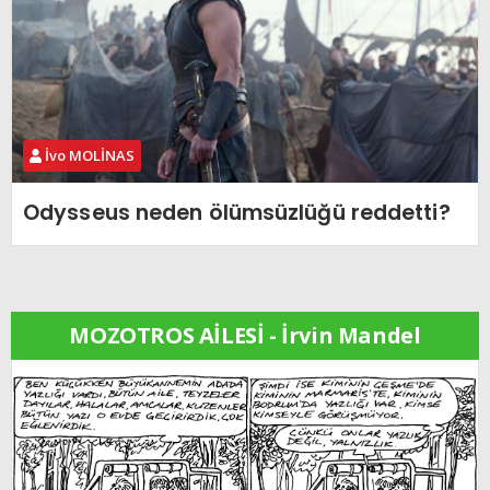
İvo MOLİNAS
Odysseus neden ölümsüzlüğü reddetti?
MOZOTROS AİLESİ - İrvin Mandel