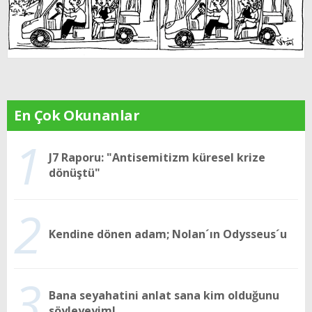
En Çok Okunanlar
1
J7 Raporu: "Antisemitizm küresel krize
dönüştü"
2
Kendine dönen adam; Nolan´ın Odysseus´u
3
Bana seyahatini anlat sana kim olduğunu
söyleyeyim!