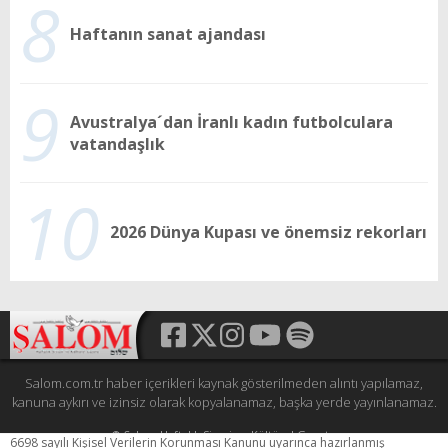
8
Haftanın sanat ajandası
9
Avustralya´dan İranlı kadın futbolculara
vatandaşlık
10
2026 Dünya Kupası ve önemsiz rekorları
Salom.com.tr haber içerikleri kaynak gösterilmeden alıntı yapılamaz,
kanuna aykırı ve izinsiz olarak kopyalanamaz, başka yerde yayınlanamaz.
© Şalom Haftalık Siyasi ve Kültürel Gazete
6698 sayılı Kişisel Verilerin Korunması Kanunu uyarınca hazırlanmış