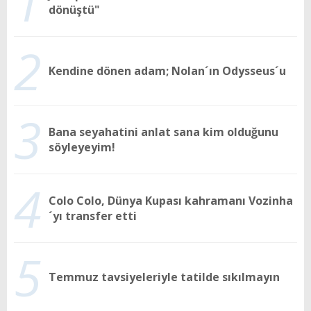
1
dönüştü"
2
Kendine dönen adam; Nolan´ın Odysseus´u
3
Bana seyahatini anlat sana kim olduğunu
söyleyeyim!
4
Colo Colo, Dünya Kupası kahramanı Vozinha
´yı transfer etti
5
Temmuz tavsiyeleriyle tatilde sıkılmayın