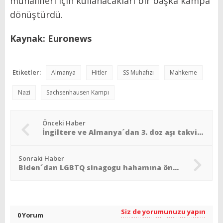
muhalifleri için kullanacakları bir başka kampa
dönüştürdü.
Kaynak: Euronews
Etiketler:
Almanya
Hitler
SS Muhafızı
Mahkeme
Nazi
Sachsenhausen Kampı
Önceki Haber
İngiltere ve Almanya´dan 3. doz aşı takviyesi
Sonraki Haber
Biden´dan LGBTQ sinagogu hahamına önemli görev
Siz de yorumunuzu yapın
0 Yorum