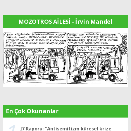
MOZOTROS AİLESİ - İrvin Mandel
En Çok Okunanlar
J7 Raporu: "Antisemitizm küresel krize