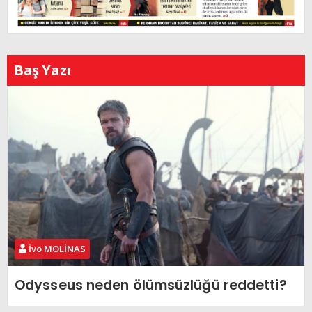
Baş Yazı
İvo MOLİNAS
Odysseus neden ölümsüzlüğü reddetti?