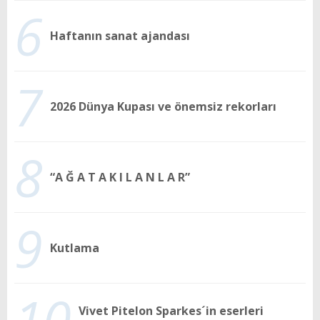
6
Haftanın sanat ajandası
7
2026 Dünya Kupası ve önemsiz rekorları
8
“A Ğ A T A K I L A N L A R”
9
Kutlama
10
Vivet Pitelon Sparkes´in eserleri