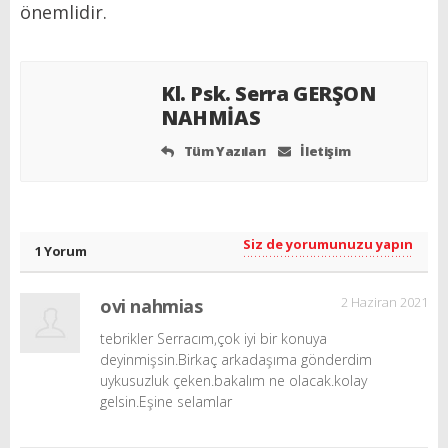
önemlidir.
Kl. Psk. Serra GERŞON
NAHMİAS
Tüm Yazıları
İletişim
Siz de yorumunuzu yapın
1 Yorum
2 Haziran 2021
ovi nahmias
tebrikler Serracım,çok iyi bir konuya
deyinmişsin.Birkaç arkadaşıma gönderdim
uykusuzluk çeken.bakalım ne olacak.kolay
gelsin.Eşine selamlar