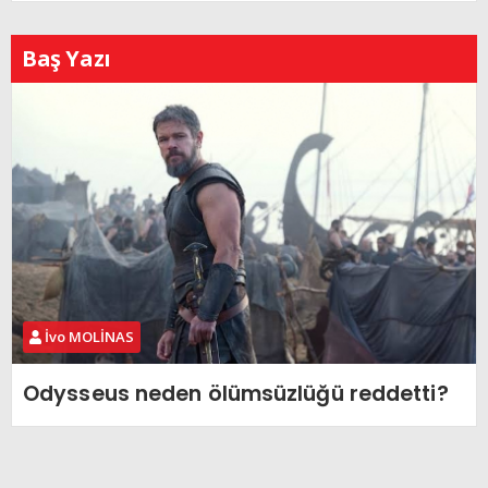
Baş Yazı
İvo MOLİNAS
Odysseus neden ölümsüzlüğü reddetti?