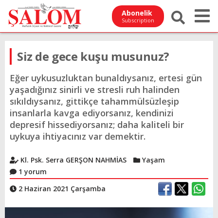
Abonelik
Subscription
Siz de gece kuşu musunuz?
Eğer uykusuzluktan bunaldıysanız, ertesi gün
yaşadığınız sinirli ve stresli ruh halinden
sıkıldıysanız, gittikçe tahammülsüzleşip
insanlarla kavga ediyorsanız, kendinizi
depresif hissediyorsanız; daha kaliteli bir
uykuya ihtiyacınız var demektir.
Kl. Psk. Serra GERŞON NAHMİAS
Yaşam
1 yorum
2 Haziran 2021 Çarşamba