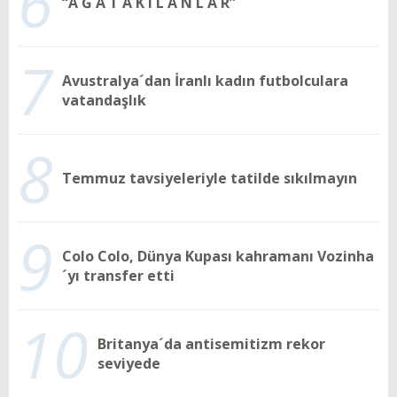
6
“A Ğ A T A K I L A N L A R”
7
Avustralya´dan İranlı kadın futbolculara
vatandaşlık
8
Temmuz tavsiyeleriyle tatilde sıkılmayın
9
Colo Colo, Dünya Kupası kahramanı Vozinha
´yı transfer etti
10
Britanya´da antisemitizm rekor
seviyede