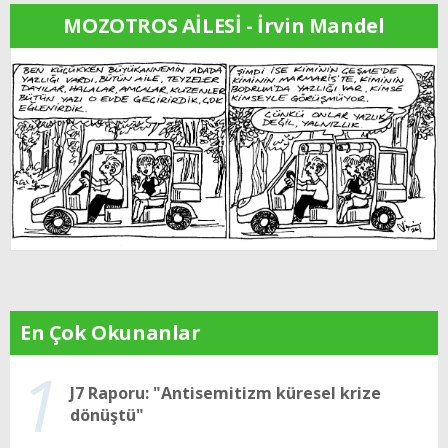
MOZOTROS AİLESİ - İrvin Mandel
En Çok Okunanlar
1
J7 Raporu: "Antisemitizm küresel krize
dönüştü"