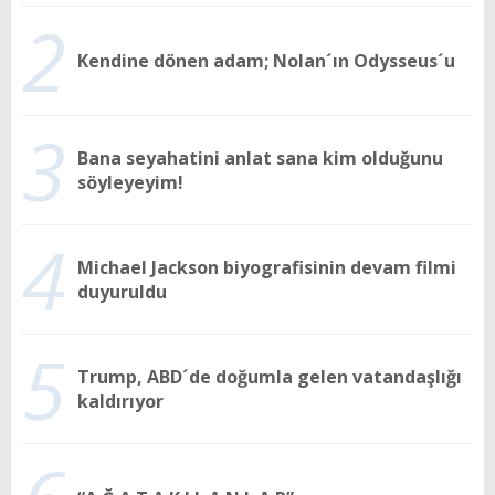
2
Kendine dönen adam; Nolan´ın Odysseus´u
3
Bana seyahatini anlat sana kim olduğunu
söyleyeyim!
4
Michael Jackson biyografisinin devam filmi
duyuruldu
5
Trump, ABD´de doğumla gelen vatandaşlığı
kaldırıyor