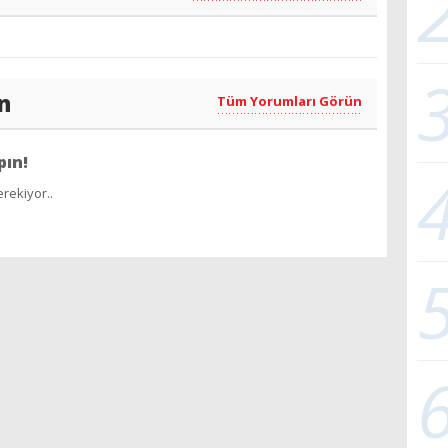
n
Tüm Yorumları Görün
pın!
rekiyor..