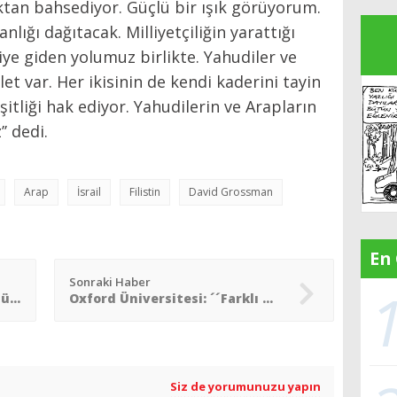
ktan bahsediyor. Güçlü bir ışık görüyorum.
nlığı dağıtacak. Milliyetçiliğin yarattığı
ye giden yolumuz birlikte. Yahudiler ve
let var. Her ikisinin de kendi kaderini tayin
eşitliği hak ediyor. Yahudilerin ve Arapların
’ dedi.
Arap
İsrail
Filistin
David Grossman
En
Sonraki Haber
DSÖ: COVID-19´dan ölenler düşünülenden 2 veya 3 kat fazla olabilir
Oxford Üniversitesi: ´´Farklı COVID-19 aşılarının kullanımı yan etkileri arttırabilir´´
Siz de yorumunuzu yapın