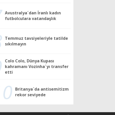
7
Avustralya´dan İranlı kadın
futbolculara vatandaşlık
8
Temmuz tavsiyeleriyle tatilde
sıkılmayın
9
Colo Colo, Dünya Kupası
kahramanı Vozinha´yı transfer
etti
10
Britanya´da antisemitizm
rekor seviyede