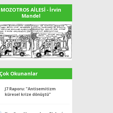
MOZOTROS AİLESİ - İrvin
Mandel
 Çok Okunanlar
1
J7 Raporu: "Antisemitizm
küresel krize dönüştü"