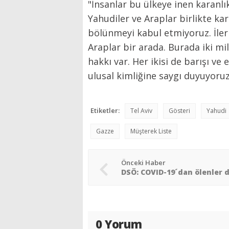
"İnsanlar bu ülkeye inen karanlı
Yahudiler ve Araplar birlikte kara
bölünmeyi kabul etmiyoruz. İleri
Araplar bir arada. Burada iki mil
hakkı var. Her ikisi de barışı ve 
ulusal kimliğine saygı duyuyoruz’
Etiketler:
Tel Aviv
Gösteri
Yahudi
Gazze
Müşterek Liste
Önceki Haber
0 Yorum