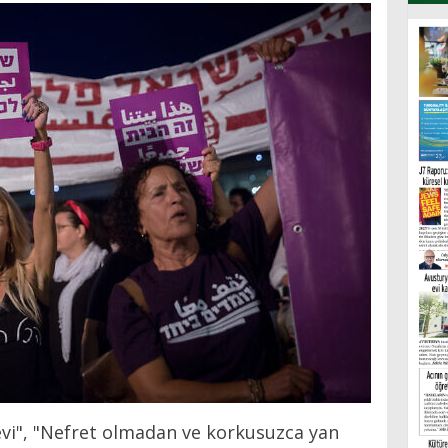
 evi", "Nefret olmadan ve korkusuzca yan