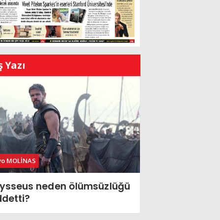
ş Yazı
vo MOLİNAS
ysseus neden ölümsüzlüğü
ddetti?