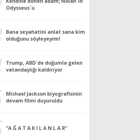
2
Kendine dönen adam; Nolan´ın
Odysseus´u
3
Bana seyahatini anlat sana kim
olduğunu söyleyeyim!
4
Trump, ABD´de doğumla gelen
vatandaşlığı kaldırıyor
5
Michael Jackson biyografisinin
devam filmi duyuruldu
6
“A Ğ A T A K I L A N L A R”