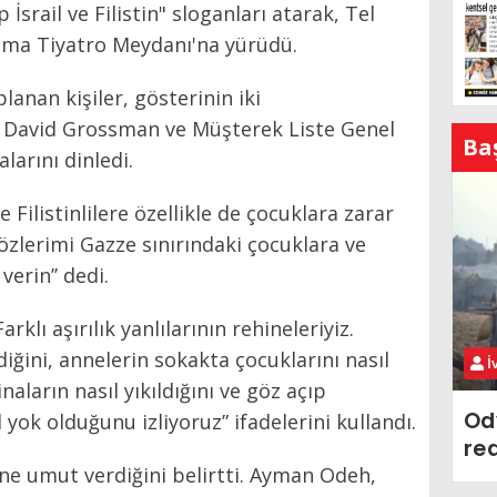
srail ve Filistin" sloganları atarak, Tel
ima Tiyatro Meydanı'na yürüdü.
anan kişiler, gösterinin iki
r David Grossman ve Müşterek Liste Genel
Ba
arını dinledi.
 Filistinlilere özellikle de çocuklara zarar
sözlerimi Gazze sınırındaki çocuklara ve
erin’’ dedi.
klı aşırılık yanlılarının rehineleriyiz.
diğini, annelerin sokakta çocuklarını nasıl
İ
naların nasıl yıkıldığını ve göz açıp
Od
 yok olduğunu izliyoruz” ifadelerini kullandı.
re
ne umut verdiğini belirtti. Ayman Odeh,