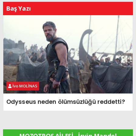
Baş Yazı
İvo MOLİNAS
Odysseus neden ölümsüzlüğü reddetti?
MOZOTROS AİLESİ - İrvin Mandel