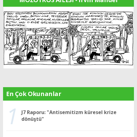
En Çok Okunanlar
1
J7 Raporu: "Antisemitizm küresel krize
dönüştü"