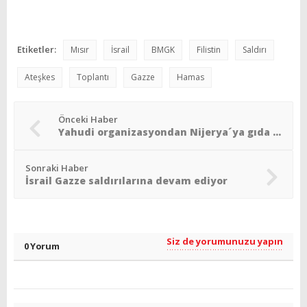
Etiketler:
Mısır
İsrail
BMGK
Filistin
Saldırı
Ateşkes
Toplantı
Gazze
Hamas
Önceki Haber
Yahudi organizasyondan Nijerya´ya gıda yardımı
Sonraki Haber
İsrail Gazze saldırılarına devam ediyor
Siz de yorumunuzu yapın
0 Yorum