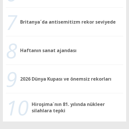
7
Britanya´da antisemitizm rekor seviyede
8
Haftanın sanat ajandası
9
2026 Dünya Kupası ve önemsiz rekorları
10
Hiroşima´nın 81. yılında nükleer
silahlara tepki