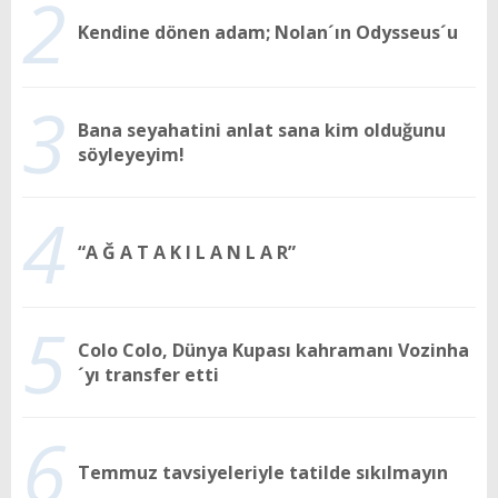
2
Kendine dönen adam; Nolan´ın Odysseus´u
3
Bana seyahatini anlat sana kim olduğunu
söyleyeyim!
4
“A Ğ A T A K I L A N L A R”
5
Colo Colo, Dünya Kupası kahramanı Vozinha
´yı transfer etti
6
Temmuz tavsiyeleriyle tatilde sıkılmayın