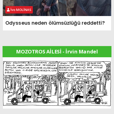
İvo MOLİNAS
Odysseus neden ölümsüzlüğü reddetti?
MOZOTROS AİLESİ - İrvin Mandel