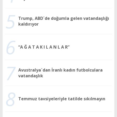
5
Trump, ABD´de doğumla gelen vatandaşlığı
kaldırıyor
6
“A Ğ A T A K I L A N L A R”
7
Avustralya´dan İranlı kadın futbolculara
vatandaşlık
8
Temmuz tavsiyeleriyle tatilde sıkılmayın