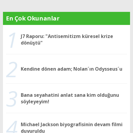
En Çok Okunanlar
1
J7 Raporu: "Antisemitizm küresel krize
dönüştü"
2
Kendine dönen adam; Nolan´ın Odysseus´u
3
Bana seyahatini anlat sana kim olduğunu
söyleyeyim!
4
Michael Jackson biyografisinin devam filmi
duyuruldu