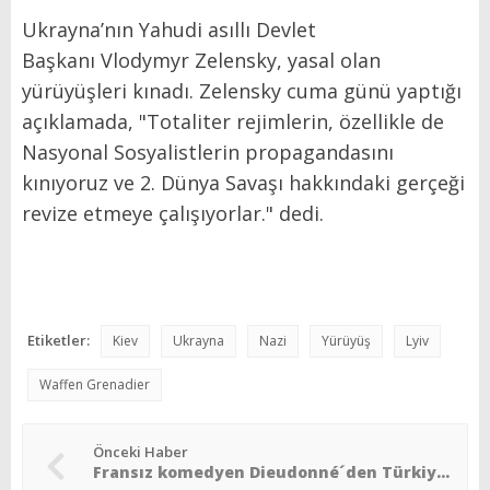
Ukrayna’nın Yahudi asıllı Devlet
Başkanı
Vlodymyr
Zelensky
, yasal olan
yürüyüşleri kınadı.
Zelensky
cuma günü yaptığı
açıklamada, "Totaliter rejimlerin, özellikle de
Nasyonal Sosyalistlerin propagandasını
kınıyoruz ve 2. Dünya Savaşı hakkındaki gerçeği
revize etmeye çalışıyorlar." dedi.
Etiketler:
Kiev
Ukrayna
Nazi
Yürüyüş
Lyiv
Waffen Grenadier
Önceki Haber
Fransız komedyen Dieudonné´den Türkiye´ye sığınma talebi