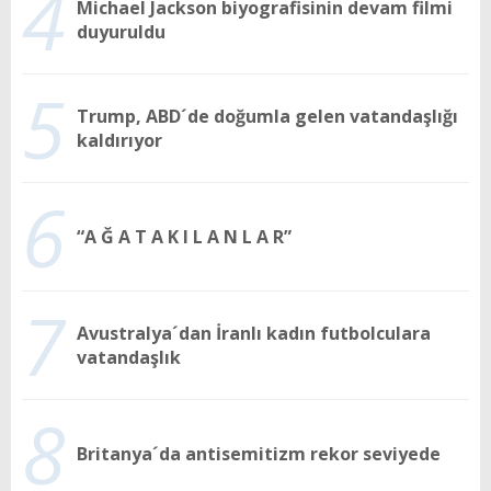
4
Michael Jackson biyografisinin devam filmi
duyuruldu
5
Trump, ABD´de doğumla gelen vatandaşlığı
kaldırıyor
6
“A Ğ A T A K I L A N L A R”
7
Avustralya´dan İranlı kadın futbolculara
vatandaşlık
8
Britanya´da antisemitizm rekor seviyede