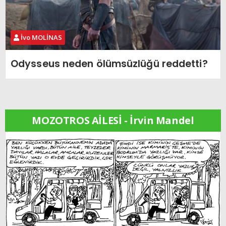
İvo MOLİNAS
Odysseus neden ölümsüzlüğü reddetti?
MOZOTROS AİLESİ - İrvin Mandel