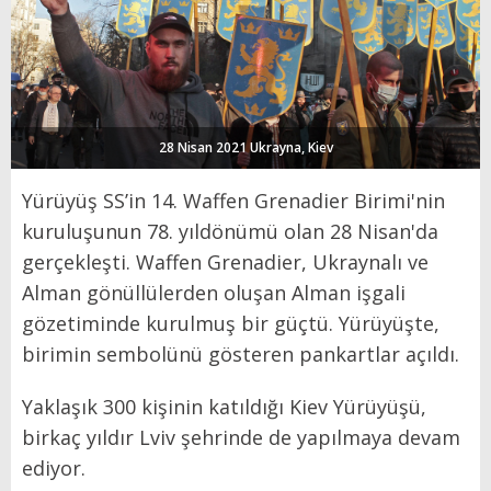
28 Nisan 2021 Ukrayna, Kiev
Yürüyüş
SS’in
14.
Waffen
Grenadier
Birimi'nin
kuruluşunun 78. yıldönümü olan 28 Nisan'da
gerçekleşti.
Waffen
Grenadier
, Ukraynalı ve
Alman gönüllülerden oluşan Alman işgali
gözetiminde kurulmuş bir güçtü. Yürüyüşte,
birimin sembolünü gösteren pankartlar açıldı.
Yaklaşık 300 kişinin katıldığı Kiev Yürüyüşü,
birkaç yıldır
Lviv
şehrinde de yapılmaya devam
ediyor.