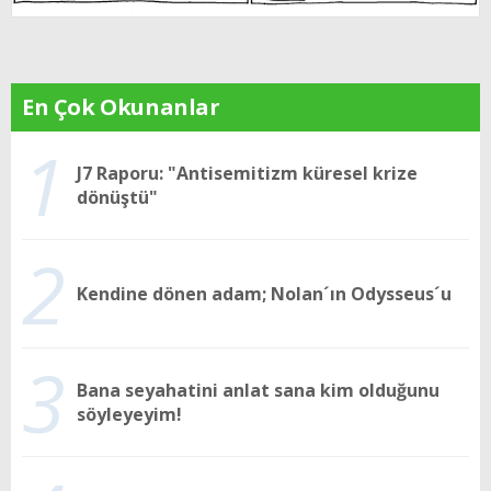
En Çok Okunanlar
1
J7 Raporu: "Antisemitizm küresel krize
dönüştü"
2
Kendine dönen adam; Nolan´ın Odysseus´u
3
Bana seyahatini anlat sana kim olduğunu
söyleyeyim!