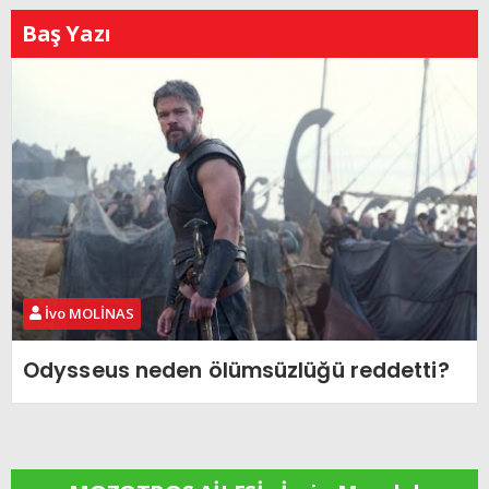
Baş Yazı
İvo MOLİNAS
Odysseus neden ölümsüzlüğü reddetti?