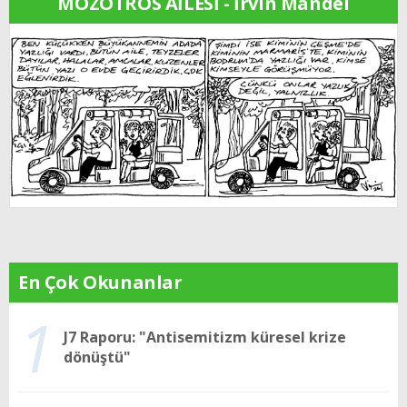
MOZOTROS AİLESİ - İrvin Mandel
En Çok Okunanlar
1
J7 Raporu: "Antisemitizm küresel krize
dönüştü"