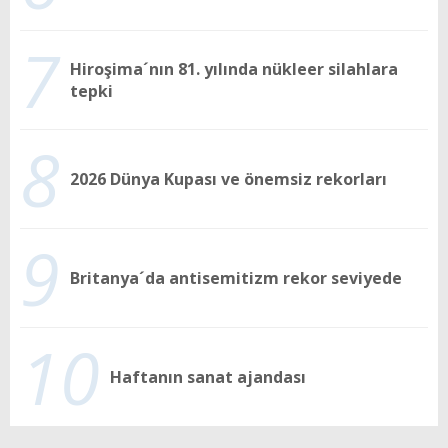
7
Hiroşima´nın 81. yılında nükleer silahlara
tepki
8
2026 Dünya Kupası ve önemsiz rekorları
9
Britanya´da antisemitizm rekor seviyede
10
Haftanın sanat ajandası