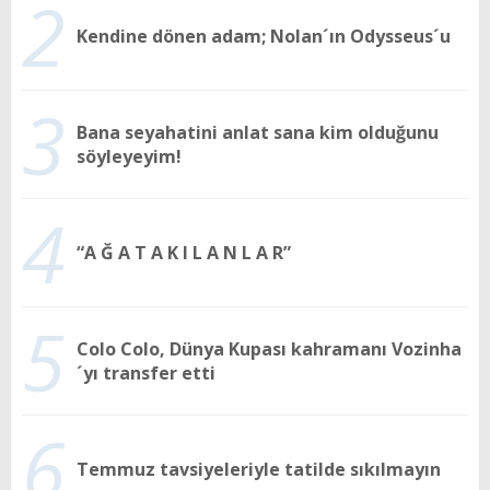
2
Kendine dönen adam; Nolan´ın Odysseus´u
3
Bana seyahatini anlat sana kim olduğunu
söyleyeyim!
4
“A Ğ A T A K I L A N L A R”
5
Colo Colo, Dünya Kupası kahramanı Vozinha
´yı transfer etti
6
Temmuz tavsiyeleriyle tatilde sıkılmayın