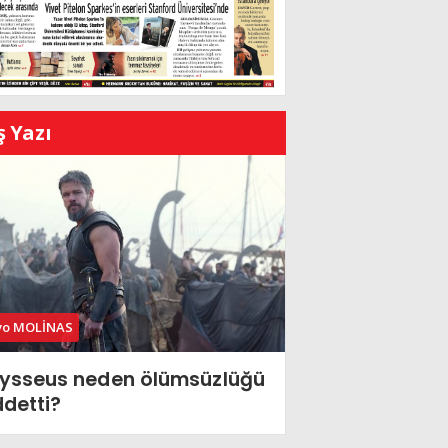
ş Yazı
vo MOLİNAS
ysseus neden ölümsüzlüğü
ddetti?