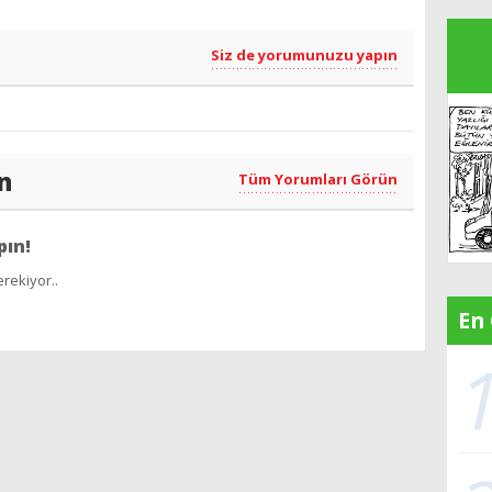
Siz de yorumunuzu yapın
n
Tüm Yorumları Görün
pın!
rekiyor..
En