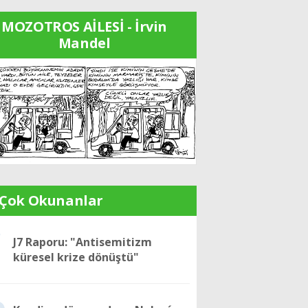
MOZOTROS AİLESİ - İrvin
Mandel
 Çok Okunanlar
1
J7 Raporu: "Antisemitizm
küresel krize dönüştü"