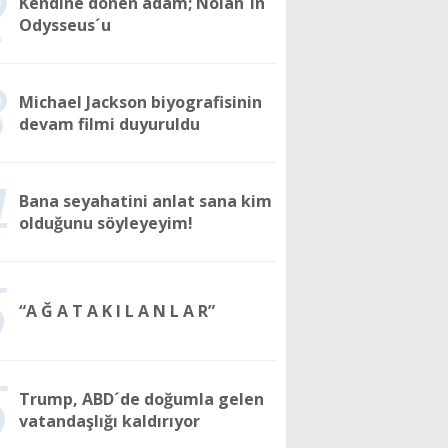
2
Kendine dönen adam; Nolan´ın
Odysseus´u
3
Michael Jackson biyografisinin
devam filmi duyuruldu
4
Bana seyahatini anlat sana kim
olduğunu söyleyeyim!
5
“A Ğ A T A K I L A N L A R”
6
Trump, ABD´de doğumla gelen
vatandaşlığı kaldırıyor