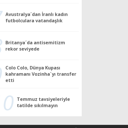
7
Avustralya´dan İranlı kadın
futbolculara vatandaşlık
8
Britanya´da antisemitizm
rekor seviyede
9
Colo Colo, Dünya Kupası
kahramanı Vozinha´yı transfer
etti
10
Temmuz tavsiyeleriyle
tatilde sıkılmayın