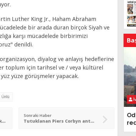
ıyor.
artin Luther King Jr., Haham Abraham
ücadelede bir arada duran birçok Siyah ve
zlığa karşı mücadelede birbirimizi
Ba
oruz" denildi.
rganizasyon, diyalog ve anlayış hedeflerine
r toplum için tarihsel ve / veya kültürel
p yüz yüze görüşmeler yapacak.
Ünlü
İ
Od
Sonraki Haber
Alman Müslümanların Holokost´a ´şok edici´ yanıtı
Tutuklanan Piers Corbyn antisemit olduğunu kabul etmedi
re