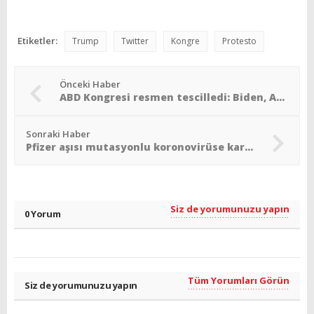
Etiketler:
Trump
Twitter
Kongre
Protesto
Önceki Haber
ABD Kongresi resmen tescilledi: Biden, ABD´nin yeni başkanı
Sonraki Haber
Pfizer aşısı mutasyonlu koronovirüse karşı etkili
Siz de yorumunuzu yapın
0 Yorum
Tüm Yorumları Görün
Siz de yorumunuzu yapın