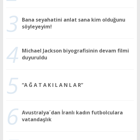
3
Bana seyahatini anlat sana kim olduğunu
söyleyeyim!
4
Michael Jackson biyografisinin devam filmi
duyuruldu
5
“A Ğ A T A K I L A N L A R”
6
Avustralya´dan İranlı kadın futbolculara
vatandaşlık