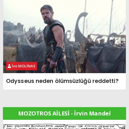
İvo MOLİNAS
Odysseus neden ölümsüzlüğü reddetti?
MOZOTROS AİLESİ - İrvin Mandel