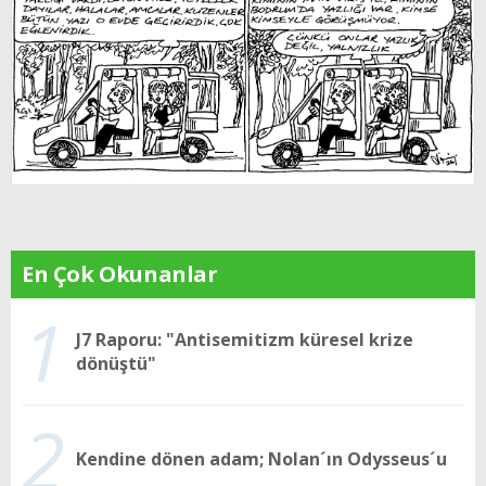
En Çok Okunanlar
1
J7 Raporu: "Antisemitizm küresel krize
dönüştü"
2
Kendine dönen adam; Nolan´ın Odysseus´u