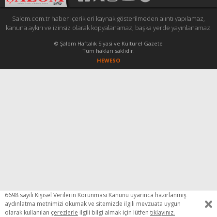
Salom.com.tr haber içerikleri kaynak gösterilmeden alıntı yapılamaz,
kanuna aykırı ve izinsiz olarak kopyalanamaz, başka yerde yayınlanamaz.
© Şalom Haftalık Siyasi ve Kültürel Gazete
Tüm hakları saklıdır.
HEWESO
6698 sayılı Kişisel Verilerin Korunması Kanunu uyarınca hazırlanmış
aydınlatma metnimizi okumak ve sitemizde ilgili mevzuata uygun
olarak kullanılan
çerezlerle
ilgili bilgi almak için lütfen
tıklayınız.