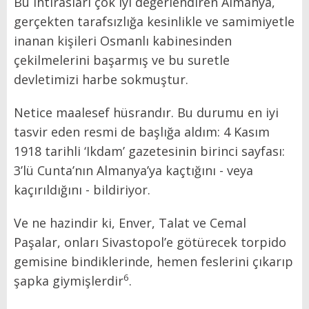
Bu ihtirasları çok iyi değerlendiren Almanya,
gerçekten tarafsızlığa kesinlikle ve samimiyetle
inanan kişileri Osmanlı kabinesinden
çekilmelerini başarmış ve bu suretle
devletimizi harbe sokmuştur.
Netice maalesef hüsrandır. Bu durumu en iyi
tasvir eden resmi de başlığa aldım: 4 Kasım
1918 tarihli ‘Ikdam’ gazetesinin birinci sayfası:
3’lü Cunta’nın Almanya’ya kaçtığını - veya
kaçırıldığını - bildiriyor.
Ve ne hazindir ki, Enver, Talat ve Cemal
Paşalar, onları Sivastopol’e götürecek torpido
gemisine bindiklerinde, hemen feslerini çıkarıp
6
şapka giymişlerdir
.