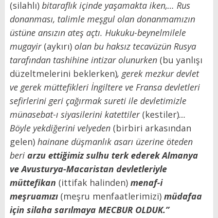
(silahlı)
bitaraflık içinde yaşamakta iken,… Rus
donanması, talimle meşgul olan donanmamızın
üstüne ansızın ateş açtı. Hukuku-beynelmilele
mugayir
(aykırı)
olan bu haksız tecavüzün Rusya
tarafından tashihine intizar olunurken
(bu yanlışı
düzeltmelerini beklerken)
, gerek mezkur devlet
ve gerek müttefikleri İngiltere ve Fransa devletleri
sefirlerini geri çağırmak sureti ile devletimizle
münasebat-ı siyasilerini katettiler
(kestiler)
…
Böyle yekdiğerini velyeden
(birbiri arkasından
gelen)
hainane düşmanlık asarı üzerine öteden
beri
arzu ettiğimiz sulhu terk ederek Almanya
ve Avusturya-Macaristan devletleriyle
müttefikan
(ittifak halinden)
menaf-i
meşruamızı
(meşru menfaatlerimizi)
müdafaa
için silaha sarılmaya MECBUR OLDUK.”