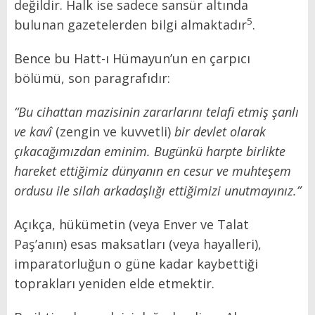
değildir. Halk ise sadece sansür altında
5
bulunan gazetelerden bilgi almaktadır
.
Bence bu Hatt-ı Hümayun’un en çarpıcı
bölümü, son paragrafıdır:
“Bu cihattan mazisinin zararlarını telafi etmiş şanlı
ve kavî
(zengin ve kuvvetli)
bir devlet olarak
çıkacağımızdan eminim.
Bugünkü harpte birlikte
hareket ettiğimiz dünyanın en cesur ve muhteşem
ordusu ile silah arkadaşlığı ettiğimizi unutmayınız.”
Açıkça, hükümetin (veya Enver ve Talat
Paş’anın) esas maksatları (veya hayalleri),
imparatorluğun o güne kadar kaybettiği
toprakları yeniden elde etmektir.